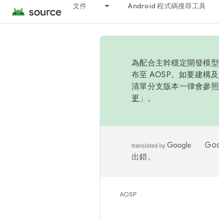
文件
Android 程式碼搜尋工具
為配合主幹穩定開發模型，
布至 AOSP。如要建構及
清單分支版本一律會參照推
更
」。
Go
出錯。
AOSP