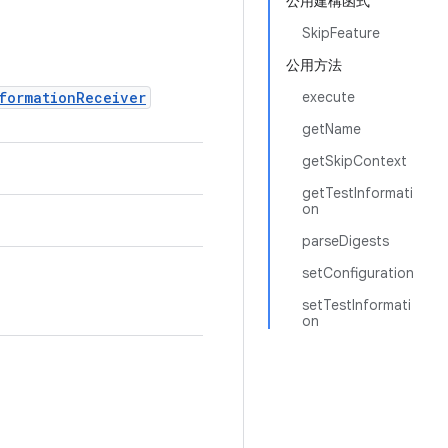
公用建構函式
SkipFeature
公用方法
formationReceiver
execute
getName
getSkipContext
getTestInformati
on
parseDigests
setConfiguration
setTestInformati
on