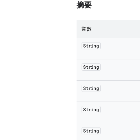
摘要
常數
String
String
String
String
String