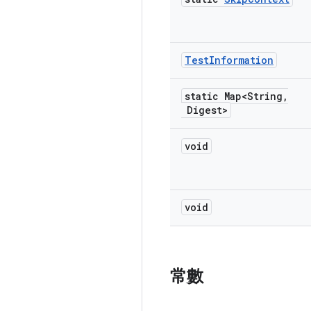
Test
Information
static Map<String
,
Digest>
void
void
常數