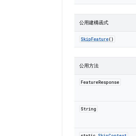
公用建構函式
Skip
Feature
()
公用方法
Feature
Response
String
static
Skip
Context