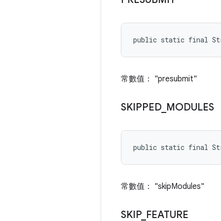
public static final St
常數值： "presubmit"
SKIPPED
_
MODULES
public static final S
常數值： "skipModules"
SKIP
_
FEATURE