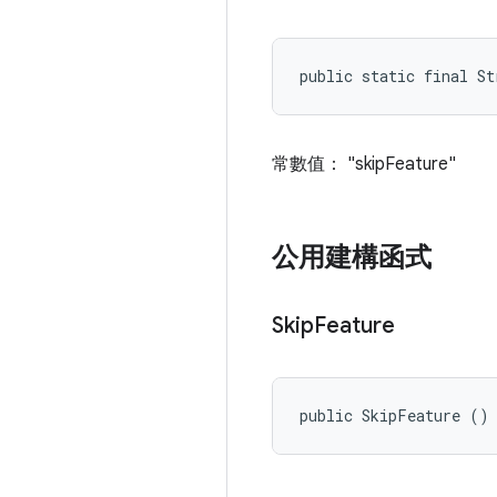
public static final St
常數值： "skipFeature"
公用建構函式
Skip
Feature
public SkipFeature ()