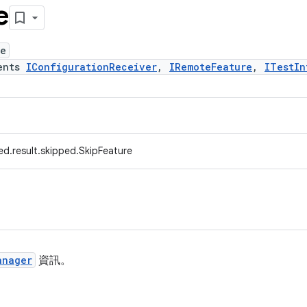
e
re
ents
IConfigurationReceiver
,
IRemoteFeature
,
ITestIn
d.result.skipped.SkipFeature
anager
資訊。