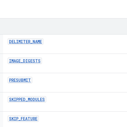
DELIMITER
_
NAME
IMAGE
_
DIGESTS
PRESUBMIT
SKIPPED
_
MODULES
SKIP
_
FEATURE