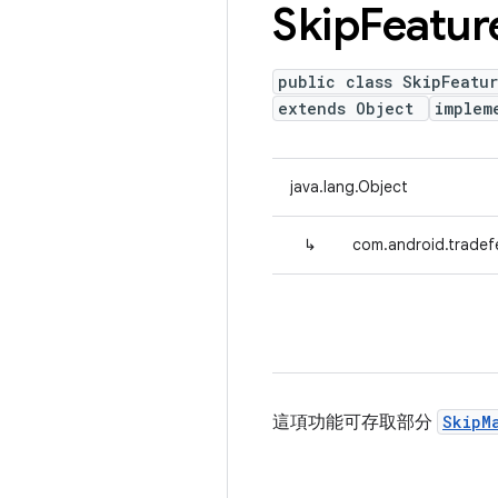
Skip
Featur
public class SkipFeatu
extends Object
implem
java.lang.Object
↳
com.android.tradefe
這項功能可存取部分
SkipM