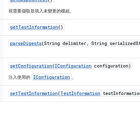
視需要擷取並填入未變更的模組。
get
Test
Information
()
parse
Digests
(String delimiter
,
String serialized
S
set
Configuration
(
IConfiguration
configuration)
IConfiguration
注入使用的
。
set
Test
Information
(
Test
Information
test
Informatio