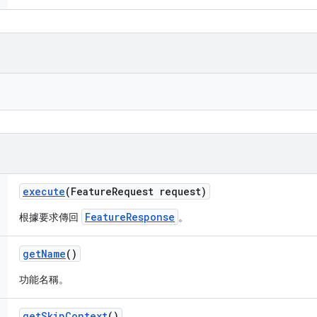
execute
(Feature
Request request)
FeatureResponse
根據要求傳回
。
get
Name
()
功能名稱。
get
Skip
Context
()