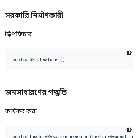
সরকারি নির্মাণকারী
স্কিপফিচার
public SkipFeature ()
জনসাধারণের পদ্ধতি
কার্যকর করা
public FeatureResponse execute (FeatureRequest req