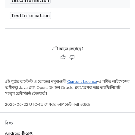
test
Information
Test
Information
এটি কাজে লেগেছে?
এই পৃষ্ঠার কন্টেন্ট ও কোডের নমুনাগুলি
Content License
-এ বর্ণিত লাইসেন্সের
অধীনস্থ। Java এবং OpenJDK হল Oracle এবং/অথবা তার অ্যাফিলিয়েট
সংস্থার রেজিস্টার্ড ট্রেডমার্ক।
2026-06-22 UTC-তে শেষবার আপডেট করা হয়েছে।
বিল্ড
Android স্টোরেজ