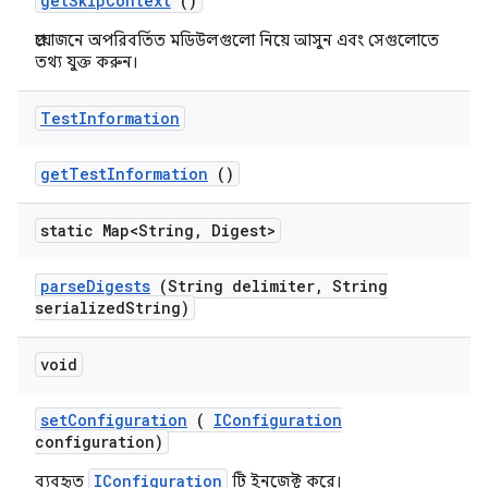
get
Skip
Context
()
প্রয়োজনে অপরিবর্তিত মডিউলগুলো নিয়ে আসুন এবং সেগুলোতে
তথ্য যুক্ত করুন।
Test
Information
get
Test
Information
()
static Map<String
,
Digest>
parse
Digests
(String delimiter
,
String
serialized
String)
void
set
Configuration
(
IConfiguration
configuration)
IConfiguration
ব্যবহৃত
টি ইনজেক্ট করে।