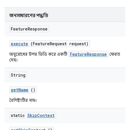
জনসাধারণের পদ্ধতি
Feature
Response
execute
(Feature
Request request)
FeatureResponse
অনুরোধের উপর ভিত্তি করে একটি
ফেরত
দেয়।
String
get
Name
()
বৈশিষ্ট্যটির নাম।
static
Skip
Context