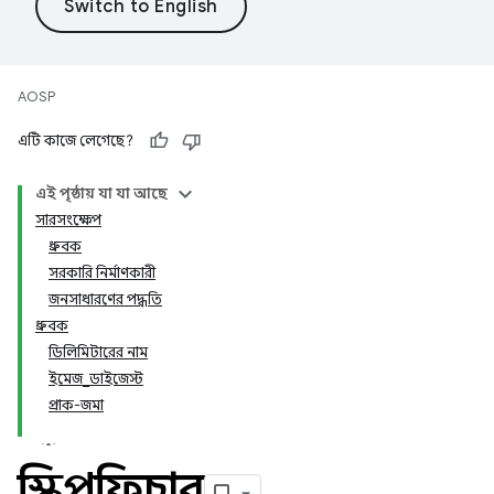
AOSP
এটি কাজে লেগেছে?
এই পৃষ্ঠায় যা যা আছে
সারসংক্ষেপ
ধ্রুবক
সরকারি নির্মাণকারী
জনসাধারণের পদ্ধতি
ধ্রুবক
ডিলিমিটারের নাম
ইমেজ_ডাইজেস্ট
প্রাক-জমা
স্কিপফিচার