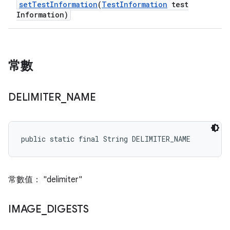
set
Test
Information
(
Test
Information
test
Information)
常數
DELIMITER
_
NAME
public static final String DELIMITER_NAME
常數值： "delimiter"
IMAGE
_
DIGESTS