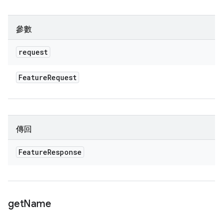
參數
request
Feature
Request
傳回
Feature
Response
get
Name