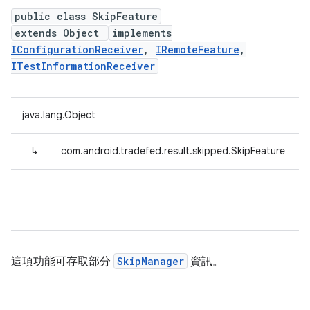
public class SkipFeature
extends Object
implements
IConfigurationReceiver
,
IRemoteFeature
,
ITestInformationReceiver
java.lang.Object
↳
com.android.tradefed.result.skipped.SkipFeature
這項功能可存取部分
SkipManager
資訊。