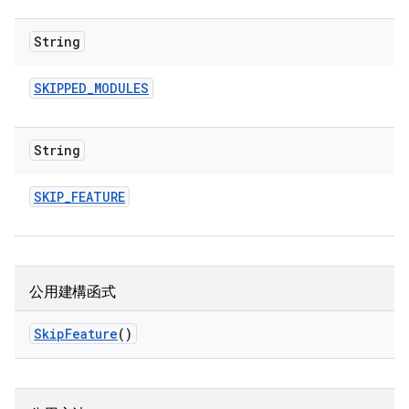
String
SKIPPED
_
MODULES
String
SKIP
_
FEATURE
公用建構函式
Skip
Feature
()