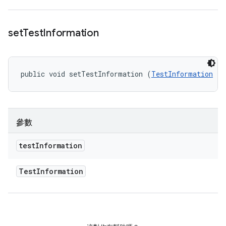
set
Test
Information
public void setTestInformation (
TestInformation
 te
參數
test
Information
Test
Information