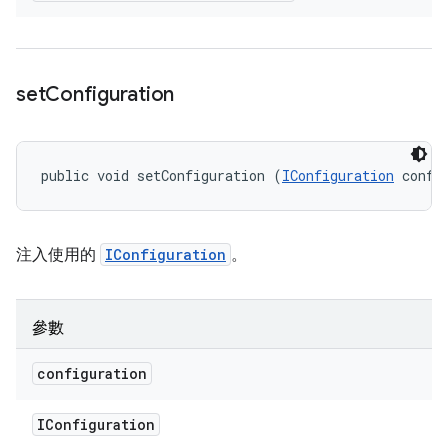
set
Configuration
public void setConfiguration (
IConfiguration
 confi
注入使用的
IConfiguration
。
參數
configuration
IConfiguration