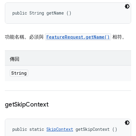
public String getName ()
功能名稱。必須與
FeatureRequest.getName()
相符。
傳回
String
get
Skip
Context
public static 
SkipContext
 getSkipContext ()