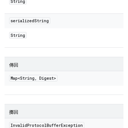
String
serialized
String
String
傳回
Map<String
,
Digest>
擲回
Invalid
Protocol
Buffer
Exception