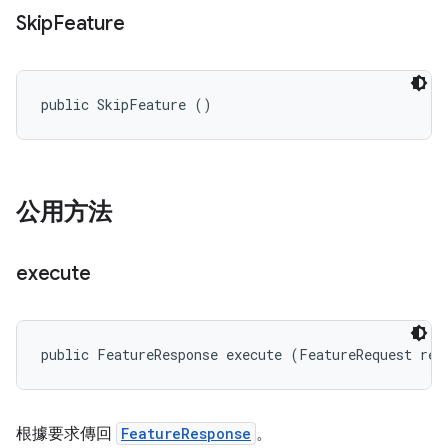
Skip
Feature
public SkipFeature ()
公用方法
execute
public FeatureResponse execute (FeatureRequest req
根據要求傳回
FeatureResponse
。