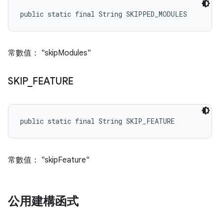
public static final String SKIPPED_MODULES
常數值： "skipModules"
SKIP
_
FEATURE
public static final String SKIP_FEATURE
常數值： "skipFeature"
公用建構函式