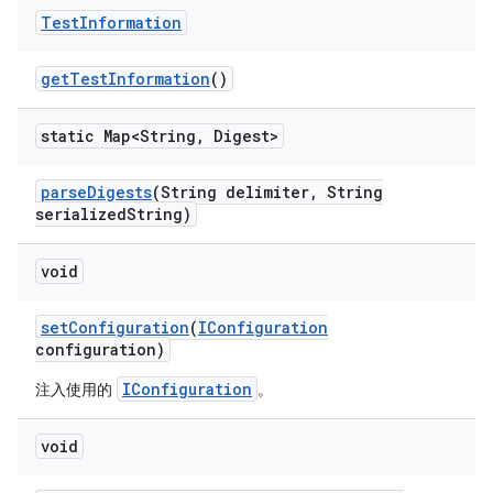
Test
Information
get
Test
Information
()
static Map<String
,
Digest>
parse
Digests
(String delimiter
,
String
serialized
String)
void
set
Configuration
(
IConfiguration
configuration)
IConfiguration
注入使用的
。
void