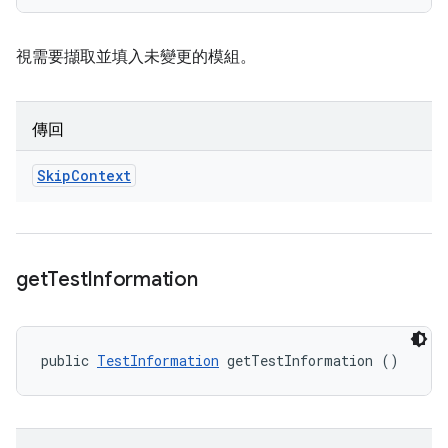
視需要擷取並填入未變更的模組。
傳回
Skip
Context
get
Test
Information
public 
TestInformation
 getTestInformation ()