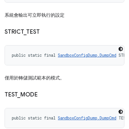
系統會輸出可立即執行的設定
STRICT
_
TEST
public static final 
SandboxConfigDump.DumpCmd
 STRI
僅用於轉儲測試範本的模式。
TEST
_
MODE
public static final 
SandboxConfigDump.DumpCmd
 TEST