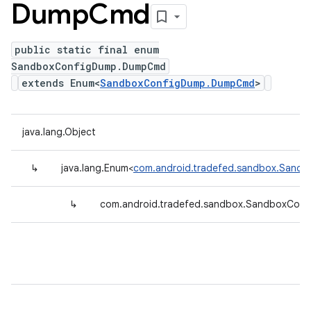
Dump
Cmd
public static final enum
SandboxConfigDump.DumpCmd
extends Enum<
SandboxConfigDump.DumpCmd
>
java.lang.Object
↳
java.lang.Enum<
com.android.tradefed.sandbox.San
↳
com.android.tradefed.sandbox.SandboxCo