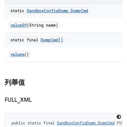
static
Sandbox
Config
Dump
.
Dump
Cmd
value
Of
(String name)
static final
Dump
Cmd[]
values
()
列舉值
FULL
_
XML
public static final 
SandboxConfigDump.DumpCmd
 FULL