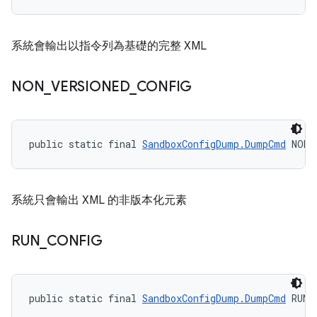
系統會輸出以指令列為基礎的完整 XML
NON
_
VERSIONED
_
CONFIG
public static final 
SandboxConfigDump.DumpCmd
 NON_
系統只會輸出 XML 的非版本化元素
RUN
_
CONFIG
public static final 
SandboxConfigDump.DumpCmd
 RUN_