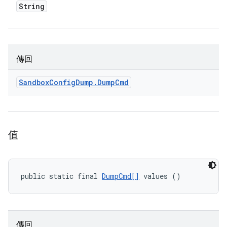
String
傳回
Sandbox
Config
Dump
.
Dump
Cmd
值
public static final 
DumpCmd[]
 values ()
傳回