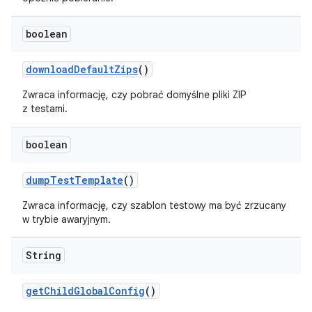
boolean
download
Default
Zips
()
Zwraca informację, czy pobrać domyślne pliki ZIP
z testami.
boolean
dump
Test
Template
()
Zwraca informację, czy szablon testowy ma być zrzucany
w trybie awaryjnym.
String
get
Child
Global
Config
()