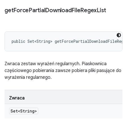
get
Force
Partial
Download
File
Regex
List
public Set<String> getForcePartialDownloadFileRege
Zwraca zestaw wyrażeń regularnych. Piaskownica
częściowego pobierania zawsze pobiera pliki pasujące do
wyrażenia regularnego.
Zwraca
Set<String>