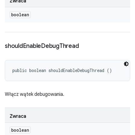
Zwraca
boolean
should
Enable
Debug
Thread
public boolean shouldEnableDebugThread ()
Włącz wątek debugowania.
Zwraca
boolean