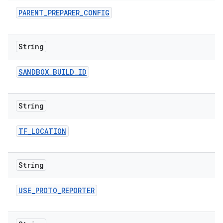
PARENT
_
PREPARER
_
CONFIG
String
SANDBOX
_
BUILD
_
ID
String
TF
_
LOCATION
String
USE
_
PROTO
_
REPORTER