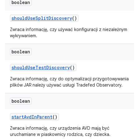
boolean
should
Use
Split
Discovery
()
Zwraca informację, czy używać konfiguracji z niezależnym
wykrywaniem.
boolean
should
Use
Test
Discovery
()
Zwraca informację, czy do optymalizacji przygotowywania
plików JAR należy używać usługi Tradefed Observatory.
boolean
start
Avd
In
Parent
()
Zwraca informację, czy urządzenia AVD mają być
uruchamiane w piaskownicy rodzica, czy dziecka.