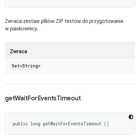
Zwraca zestaw plików ZIP testów do przygotowania
w piaskownicy.
Zwraca
Set<String>
get
Wait
For
Events
Timeout
public long getWaitForEventsTimeout ()