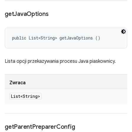
get
Java
Options
public List<String> getJavaOptions ()
Lista opcji przekazywania procesu Java piaskownicy.
Zwraca
List<String>
get
Parent
Preparer
Config