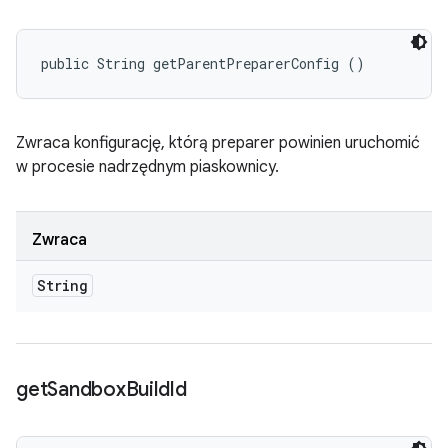
public String getParentPreparerConfig ()
Zwraca konfigurację, którą preparer powinien uruchomić
w procesie nadrzędnym piaskownicy.
Zwraca
String
get
Sandbox
Build
Id