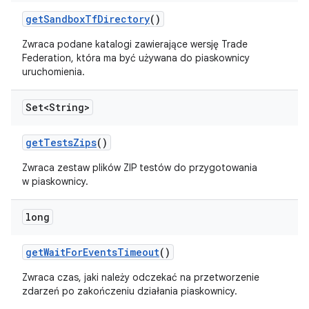
get
Sandbox
Tf
Directory
()
Zwraca podane katalogi zawierające wersję Trade
Federation, która ma być używana do piaskownicy
uruchomienia.
Set<String>
get
Tests
Zips
()
Zwraca zestaw plików ZIP testów do przygotowania
w piaskownicy.
long
get
Wait
For
Events
Timeout
()
Zwraca czas, jaki należy odczekać na przetworzenie
zdarzeń po zakończeniu działania piaskownicy.