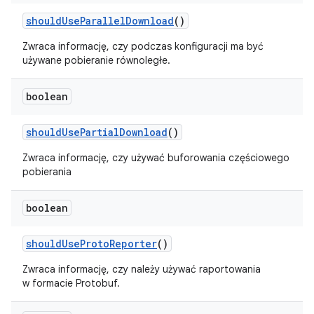
should
Use
Parallel
Download
()
Zwraca informację, czy podczas konfiguracji ma być
używane pobieranie równoległe.
boolean
should
Use
Partial
Download
()
Zwraca informację, czy używać buforowania częściowego
pobierania
boolean
should
Use
Proto
Reporter
()
Zwraca informację, czy należy używać raportowania
w formacie Protobuf.