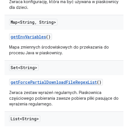
Zwraca konfigurację, która ma być używana w piaskownicy
dla dzieci.
Map<String
,
String>
get
Env
Variables
()
Mapa zmiennych środowiskowych do przekazania do
procesu Java w piaskownicy.
Set<String>
get
Force
Partial
Download
File
Regex
List
()
Zwraca zestaw wyrażeń regularnych. Piaskownica
częściowego pobierania zawsze pobiera pliki pasujące do
wyrażenia regularnego.
List<String>