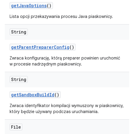
get
Java
Options
()
Lista opcji przekazywania procesu Java piaskownicy.
String
get
Parent
Preparer
Config
()
Zwraca konfigurację, którą preparer powinien uruchomić
w procesie nadrzędnym piaskownicy.
String
get
Sandbox
Build
Id
()
Zwraca identyfikator kompilacji wymuszony w piaskownicy,
który będzie używany podczas uruchamiania.
File