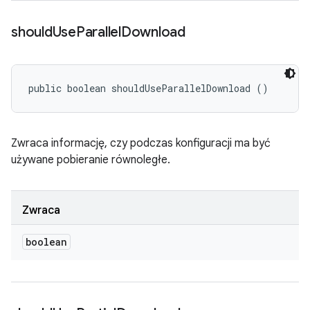
should
Use
Parallel
Download
public boolean shouldUseParallelDownload ()
Zwraca informację, czy podczas konfiguracji ma być
używane pobieranie równoległe.
Zwraca
boolean