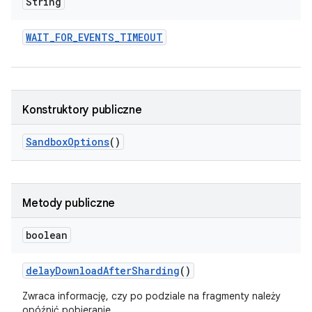
String
WAIT
_
FOR
_
EVENTS
_
TIMEOUT
Konstruktory publiczne
Sandbox
Options
()
Metody publiczne
boolean
delay
Download
After
Sharding
()
Zwraca informację, czy po podziale na fragmenty należy
opóźnić pobieranie.