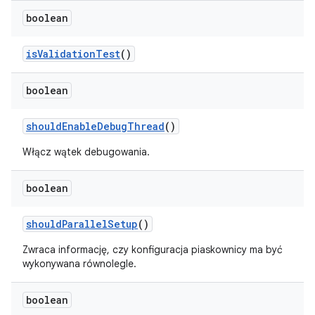
boolean
is
Validation
Test
()
boolean
should
Enable
Debug
Thread
()
Włącz wątek debugowania.
boolean
should
Parallel
Setup
()
Zwraca informację, czy konfiguracja piaskownicy ma być
wykonywana równolegle.
boolean