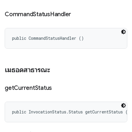
Command
Status
Handler
public CommandStatusHandler ()
เมธอดสาธารณะ
get
Current
Status
public InvocationStatus.Status getCurrentStatus ()