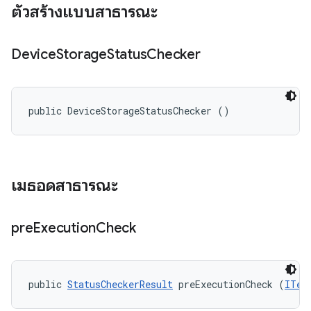
ตัวสร้างแบบสาธารณะ
Device
Storage
Status
Checker
public DeviceStorageStatusChecker ()
เมธอดสาธารณะ
pre
Execution
Check
public 
StatusCheckerResult
 preExecutionCheck (
ITes