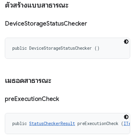
ตัวสร้างแบบสาธารณะ
Device
Storage
Status
Checker
public DeviceStorageStatusChecker ()
เมธอดสาธารณะ
pre
Execution
Check
public 
StatusCheckerResult
 preExecutionCheck (
ITes