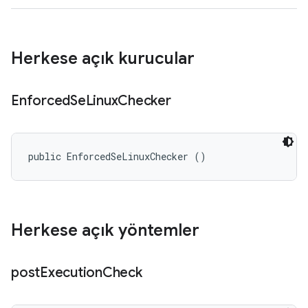
Herkese açık kurucular
Enforced
Se
Linux
Checker
public EnforcedSeLinuxChecker ()
Herkese açık yöntemler
post
Execution
Check