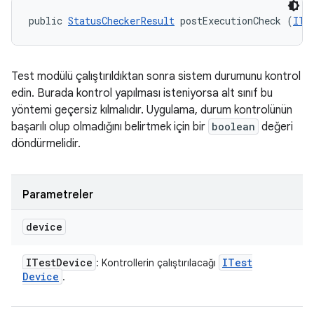
public 
StatusCheckerResult
 postExecutionCheck (
ITe
Test modülü çalıştırıldıktan sonra sistem durumunu kontrol
edin. Burada kontrol yapılması isteniyorsa alt sınıf bu
yöntemi geçersiz kılmalıdır. Uygulama, durum kontrolünün
başarılı olup olmadığını belirtmek için bir
boolean
değeri
döndürmelidir.
Parametreler
device
ITest
Device
ITest
: Kontrollerin çalıştırılacağı
Device
.