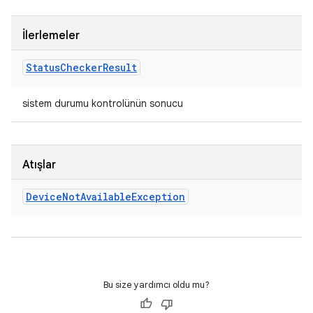
İlerlemeler
Status
Checker
Result
sistem durumu kontrolünün sonucu
Atışlar
Device
Not
Available
Exception
Bu size yardımcı oldu mu?