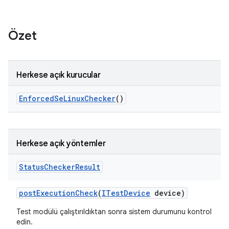
Özet
Herkese açık kurucular
Enforced
Se
Linux
Checker
()
Herkese açık yöntemler
Status
Checker
Result
post
Execution
Check
(
ITest
Device
device)
Test modülü çalıştırıldıktan sonra sistem durumunu kontrol
edin.