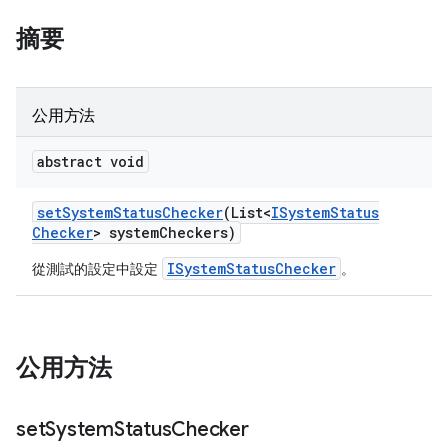
摘要
公用方法
abstract void
set
System
Status
Checker
(List<
ISystem
Status
Checker
> system
Checkers)
ISystemStatusChecker
從測試的設定中設定
。
公用方法
set
System
Status
Checker