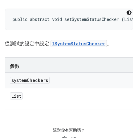
public abstract void setSystemStatusChecker (List<
從測試的設定中設定
ISystemStatusChecker
。
參數
system
Checkers
List
這對你有幫助嗎？