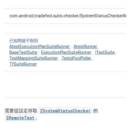
com.android.tradefed.suite.checker.ISystemStatusCheckerRece
已知間接子類別
AtestExecutionPlanSuiteRunner
、
AtestRunner
、
BaseTestSuite
、
ExecutionPlanSuiteRunner
、
ITestSuite
、
TestMappingSuiteRunner
、
TestsPoolPoller
、
TfSuiteRunner
需要從設定存取
ISystemStatusChecker
的
IRemoteTest
。