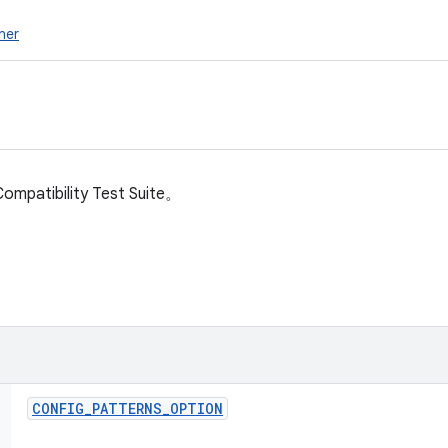
ner
bility Test Suite。
CONFIG
_
PATTERNS
_
OPTION