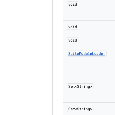
void
void
void
Suite
Module
Loader
Set<String>
Set<String>