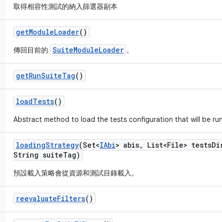
取得相容性測試的納入篩選器副本
get
Module
Loader
()
SuiteModuleLoader
傳回目前的
。
get
Run
Suite
Tag
()
load
Tests
()
Abstract method to load the tests configuration that will be run
loading
Strategy
(Set<
IAbi
> abis
,
List<File> tests
Di
String suite
Tag)
預設載入策略會從資源和測試目錄載入。
reevaluate
Filters
()