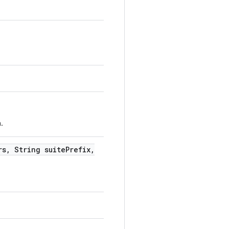
.
rs
,
String suite
Prefix
,