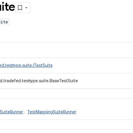
ite
uite
d.testtype.suite.ITestSuite
d.tradefed.testtype.suite.BaseTestSuite
SuiteRunner
、
TestMappingSuiteRunner