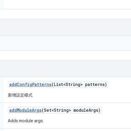
add
Config
Patterns
(List<String> patterns)
新增設定模式
add
Module
Args
(Set<String> module
Args)
Adds module args