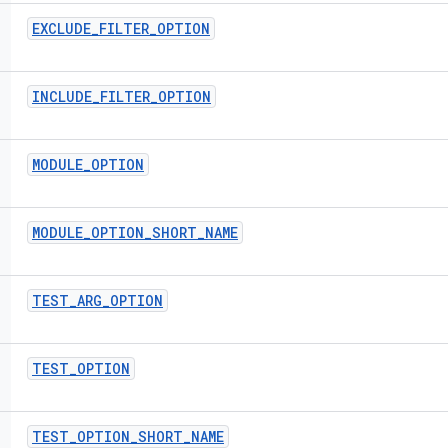
EXCLUDE
_
FILTER
_
OPTION
INCLUDE
_
FILTER
_
OPTION
MODULE
_
OPTION
MODULE
_
OPTION
_
SHORT
_
NAME
TEST
_
ARG
_
OPTION
TEST
_
OPTION
TEST
_
OPTION
_
SHORT
_
NAME