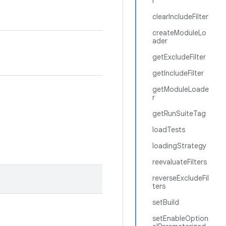
r
clearIncludeFilter
createModuleLo
ader
getExcludeFilter
getIncludeFilter
getModuleLoade
r
getRunSuiteTag
loadTests
loadingStrategy
reevaluateFilters
reverseExcludeFil
ters
setBuild
setEnableOption