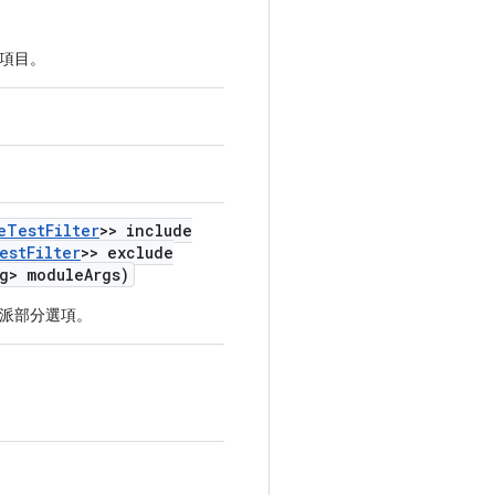
項目。
e
Test
Filter
>> include
est
Filter
>> exclude
g> module
Args)
派部分選項。