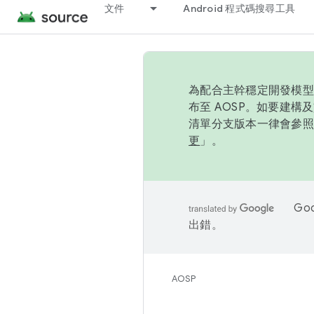
文件
Android 程式碼搜尋工具
為配合主幹穩定開發模型，
布至 AOSP。如要建構及
清單分支版本一律會參照推
更
」。
Go
出錯。
AOSP