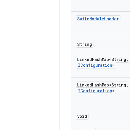
Suite
Module
Loader
String
Linked
Hash
Map<String
,
IConfiguration
>
Linked
Hash
Map<String
,
IConfiguration
>
void