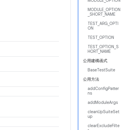
MODULE_OPTION
MODULE_OPTION
_SHORT_NAME
TEST_ARG_OPTI
ON
TEST_OPTION
TEST_OPTION_S
HORT_NAME
公用建構函式
BaseTestSuite
公用方法
addConfigPatter
ns
addModuleArgs
cleanUpSuiteSet
up
clearExcludeFilte