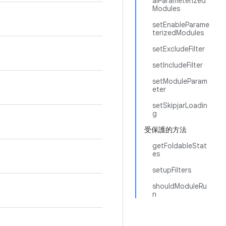
alParameterized
Modules
setEnableParame
terizedModules
setExcludeFilter
setIncludeFilter
setModuleParam
eter
setSkipjarLoadin
g
受保護的方法
getFoldableStat
es
setupFilters
shouldModuleRu
n