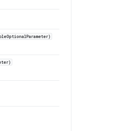
ble
Optional
Parameter)
eter)