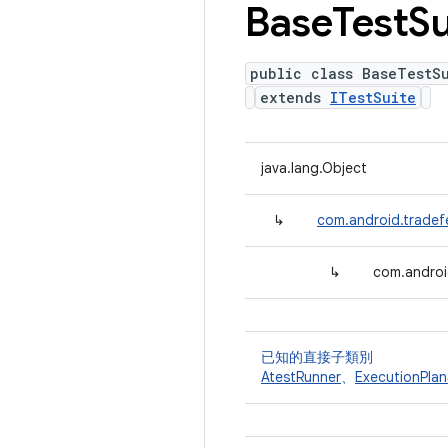
Base
Test
Su
public class BaseTestS
extends
ITestSuite
java.lang.Object
↳
com.android.tradefe
↳
com.androi
已知的直接子類別
AtestRunner
、
ExecutionPlan