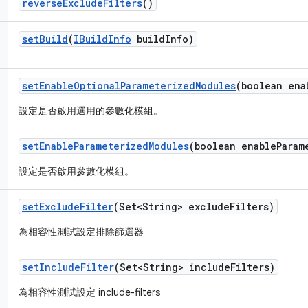
reverse
Exclude
Filters
()
set
Build
(
IBuild
Info
build
Info)
set
Enable
Optional
Parameterized
Modules
(boolean ena
設定是否啟用選用的參數化模組。
set
Enable
Parameterized
Modules
(boolean enable
Param
設定是否啟用參數化模組。
set
Exclude
Filter
(Set<String> exclude
Filters)
為相容性測試設定排除篩選器
set
Include
Filter
(Set<String> include
Filters)
為相容性測試設定 include-filters