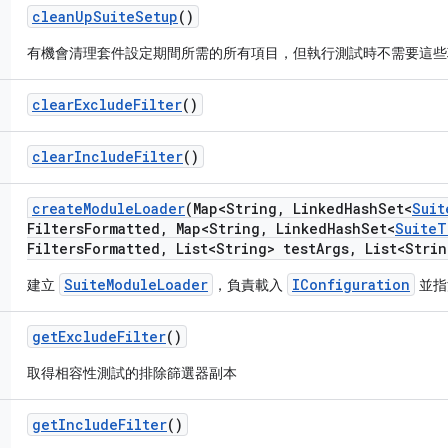
clean
Up
Suite
Setup
()
有機會清理套件設定期間所需的所有項目，但執行測試時不需要這些
clear
Exclude
Filter
()
clear
Include
Filter
()
create
Module
Loader
(Map<String
,
Linked
Hash
Set<
Suit
Filters
Formatted
,
Map<String
,
Linked
Hash
Set<
Suite
T
Filters
Formatted
,
List<String> test
Args
,
List<Strin
SuiteModuleLoader
IConfiguration
建立
，負責載入
並指
get
Exclude
Filter
()
取得相容性測試的排除篩選器副本
get
Include
Filter
()