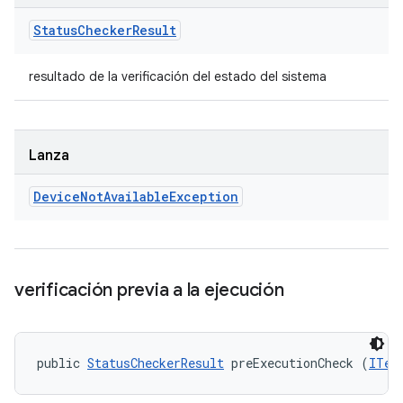
Status
Checker
Result
resultado de la verificación del estado del sistema
Lanza
Device
Not
Available
Exception
verificación previa a la ejecución
public 
StatusCheckerResult
 preExecutionCheck (
ITes