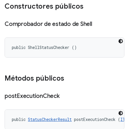
Constructores públicos
Comprobador de estado de Shell
public ShellStatusChecker ()
Métodos públicos
post
Execution
Check
public 
StatusCheckerResult
 postExecutionCheck (
ITe