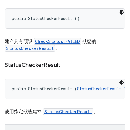
public StatusCheckerResult ()
建立具有預設
CheckStatus.FAILED
狀態的
StatusCheckerResult
。
Status
Checker
Result
public StatusCheckerResult (
StatusCheckerResult.Ch
使用指定狀態建立
StatusCheckerResult
。