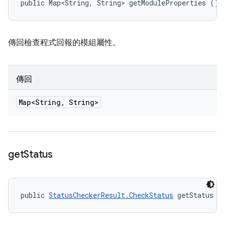
public Map<String, String> getModuleProperties ()
傳回檢查程式回報的模組屬性。
傳回
Map<String
,
String>
get
Status
public 
StatusCheckerResult.CheckStatus
 getStatus (