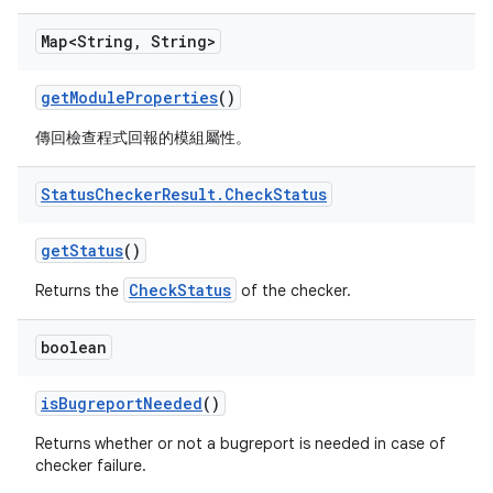
Map<String
,
String>
get
Module
Properties
()
傳回檢查程式回報的模組屬性。
Status
Checker
Result
.
Check
Status
get
Status
()
CheckStatus
Returns the
of the checker.
boolean
is
Bugreport
Needed
()
Returns whether or not a bugreport is needed in case of
checker failure.