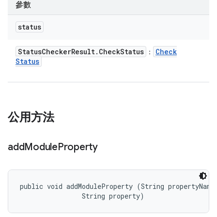
參數
status
Status
Checker
Result
.
Check
Status
Check
：
Status
公用方法
add
Module
Property
public void addModuleProperty (String propertyName,
                String property)