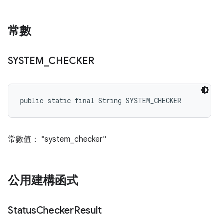
常數
SYSTEM
_
CHECKER
public static final String SYSTEM_CHECKER
常數值： "system_checker"
公用建構函式
Status
Checker
Result