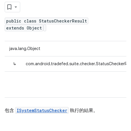
public class StatusCheckerResult
extends Object
java.lang.Object
↳
com.android.tradefed.suite.checker.StatusCheckerRes
包含
ISystemStatusChecker
執行的結果。