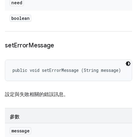
need
boolean
set
Error
Message
public void setErrorMessage (String message)
設定與失敗相關的錯誤訊息。
參數
message