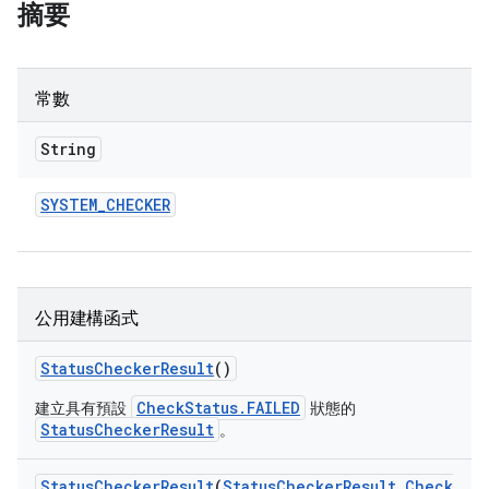
摘要
常數
String
SYSTEM
_
CHECKER
公用建構函式
Status
Checker
Result
()
CheckStatus.FAILED
建立具有預設
狀態的
StatusCheckerResult
。
Status
Checker
Result
(
Status
Checker
Result
.
Check