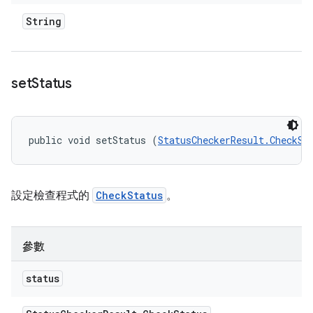
String
set
Status
public void setStatus (
StatusCheckerResult.CheckSt
設定檢查程式的
CheckStatus
。
參數
status