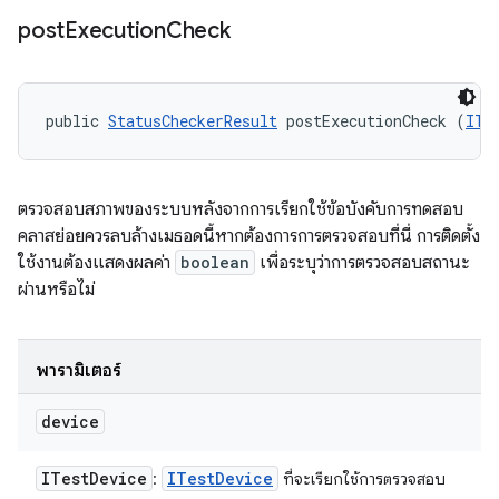
post
Execution
Check
public 
StatusCheckerResult
 postExecutionCheck (
ITe
ตรวจสอบสภาพของระบบหลังจากการเรียกใช้ข้อบังคับการทดสอบ
คลาสย่อยควรลบล้างเมธอดนี้หากต้องการการตรวจสอบที่นี่ การติดตั้ง
ใช้งานต้องแสดงผลค่า
boolean
เพื่อระบุว่าการตรวจสอบสถานะ
ผ่านหรือไม่
พารามิเตอร์
device
ITest
Device
ITest
Device
:
ที่จะเรียกใช้การตรวจสอบ