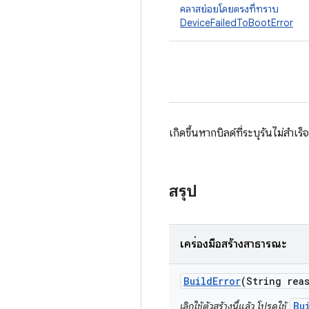
คลาสย่อยโดยตรงที่ทราบ
DeviceFailedToBootError
เกิดขึ้นหากบิลด์ที่ระบุรันไม่สำเร็จ
สรุป
เครื่องมือสร้างสาธารณะ
Build
Error
(String rea
Bu
เลิกใช้ตัวสร้างนี้แล้ว โปรดใช้