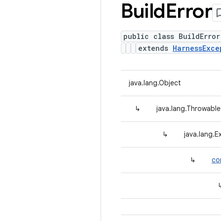
Build
Error
public class BuildError
extends
HarnessExce
java.lang.Object
↳
java.lang.Throwable
↳
java.lang.E
↳
co