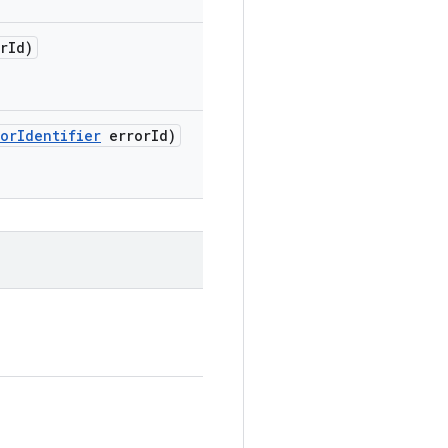
r
Id)
ror
Identifier
error
Id)