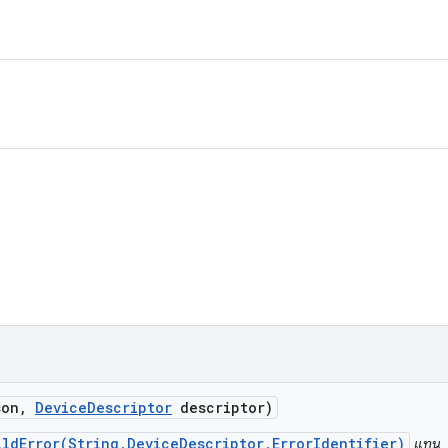
son
,
Device
Descriptor
descriptor)
ildError(String,DeviceDescriptor,ErrorIdentifier)
แทน