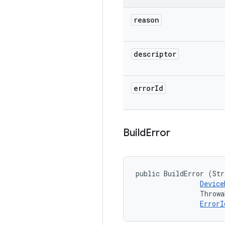
reason
descriptor
error
Id
Build
Error
public BuildError (Str
Device
                Throwa
ErrorI