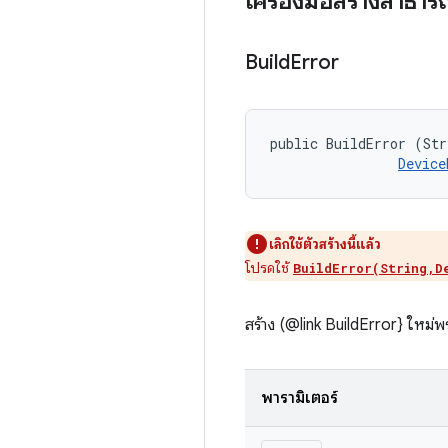
เครื่องมือสร้างสาธา
Build
Error
public BuildError (Str
Device
เลิกใช้ตัวสร้างนี้แล้ว
โปรดใช้
BuildError(String,D
สร้าง (@link BuildError} ใหม่
พารามิเตอร์