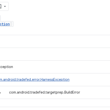
ption
xception
m.android.tradefed.error.HarnessException
↳
com.android.tradefed.targetprep.BuildError