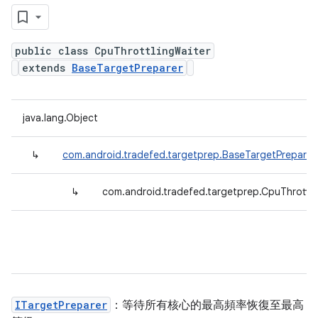
public class CpuThrottlingWaiter
extends
BaseTargetPreparer
java.lang.Object
↳
com.android.tradefed.targetprep.BaseTargetPreparer
↳
com.android.tradefed.targetprep.CpuThrottli
ITargetPreparer
：等待所有核心的最高頻率恢復至最高