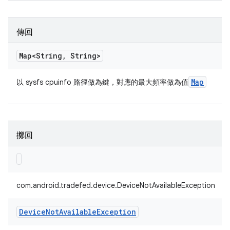
傳回
Map<String
,
String>
Map
以 sysfs cpuinfo 路徑做為鍵，對應的最大頻率做為值
擲回
com.android.tradefed.device.DeviceNotAvailableException
Device
Not
Available
Exception