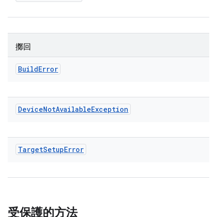
擲回
Build
Error
Device
Not
Available
Exception
Target
Setup
Error
受保護的方法