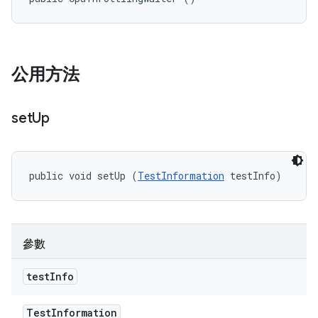
公用方法
set
Up
public void setUp (
TestInformation
 testInfo)
參數
test
Info
Test
Information