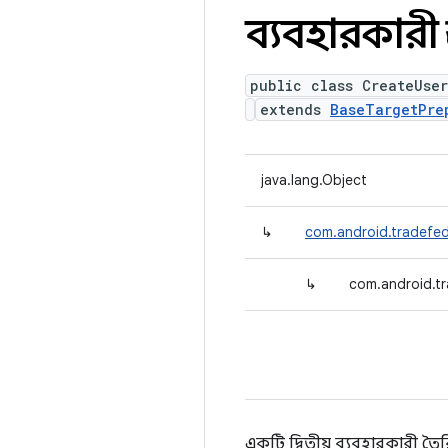
ব্যবহারকারী প
public class CreateUse
extends
BaseTargetPre
java.lang.Object
↳
com.android.tradefed
↳
com.android.t
একটি দ্বিতীয় ব্যবহারকারী তৈর