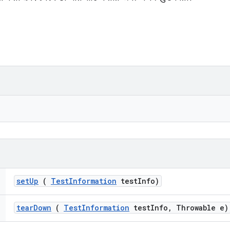
set
Up
(
Test
Information
test
Info)
tear
Down
(
Test
Information
test
Info
,
Throwable e)