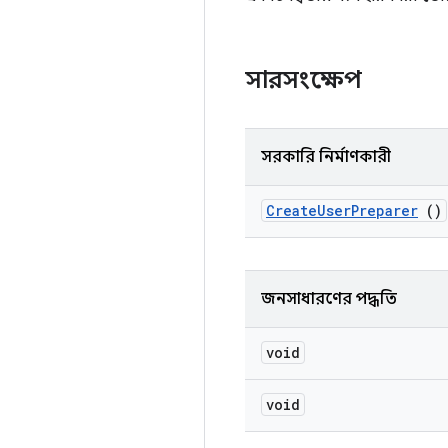
সারসংক্ষেপ
সরকারি নির্মাণকারী
Create
User
Preparer
()
জনসাধারণের পদ্ধতি
void
void