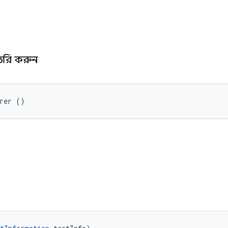
 তৈরি করুন
arer ()
ি