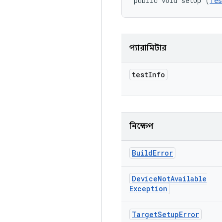
public void setUp (
Tes
প্যারামিটার
test
Info
নিক্ষেপ
Build
Error
Device
Not
Available
Exception
Target
Setup
Error