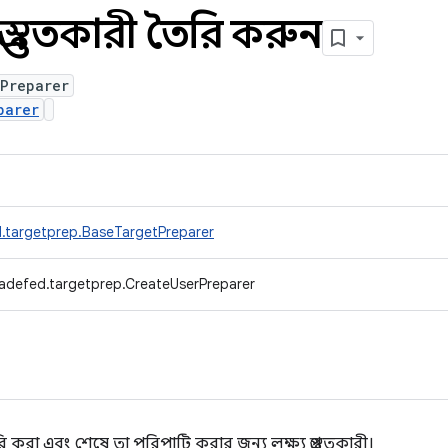
্রস্তুতকারী তৈরি করুন
rPreparer
parer
.targetprep.BaseTargetPreparer
radefed.targetprep.CreateUserPreparer
ি করা এবং শেষে তা পরিপাটি করার জন্য লক্ষ্য প্রস্তুতকারী।