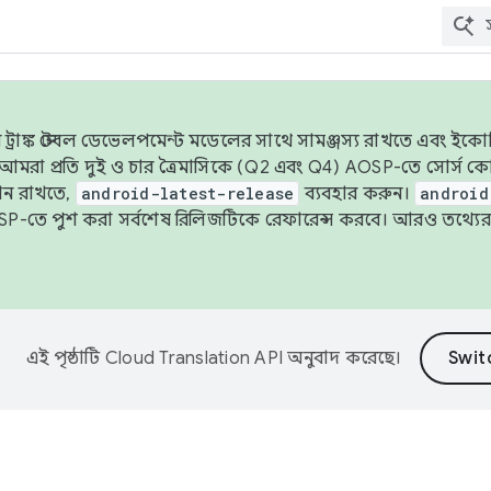
াঙ্ক স্টেবল ডেভেলপমেন্ট মডেলের সাথে সামঞ্জস্য রাখতে এবং ইকোসিস্ট
ে, আমরা প্রতি দুই ও চার ত্রৈমাসিকে (Q2 এবং Q4) AOSP-তে সোর্স
ান রাখতে,
android-latest-release
ব্যবহার করুন।
android
বদা AOSP-তে পুশ করা সর্বশেষ রিলিজটিকে রেফারেন্স করবে। আরও তথ্যের
এই পৃষ্ঠাটি
Cloud Translation API
অনুবাদ করেছে।