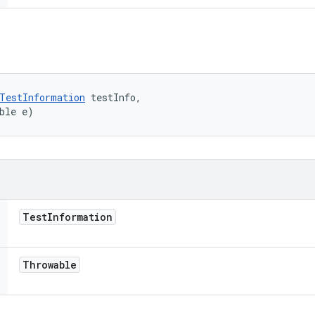
TestInformation
 testInfo, 

ble e)
Test
Information
Throwable