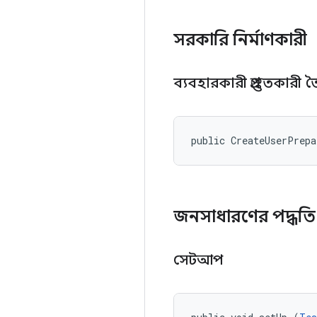
সরকারি নির্মাণকারী
ব্যবহারকারী প্রস্তুতকারী
public CreateUserPrep
জনসাধারণের পদ্ধত
সেটআপ