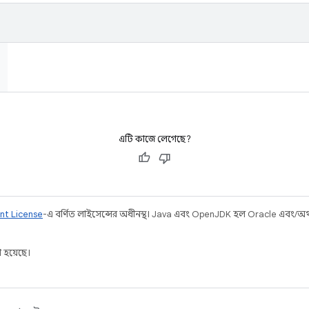
এটি কাজে লেগেছে?
nt License
-এ বর্ণিত লাইসেন্সের অধীনস্থ। Java এবং OpenJDK হল Oracle এবং/অথবা 
 হয়েছে।