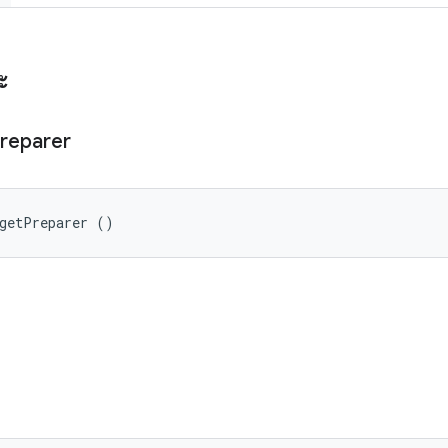
ะ
reparer
rgetPreparer ()