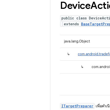
Device
Act
public class DeviceAct
extends
BaseTargetPre
java.lang.Object
↳
com.android.tradef
↳
com.androi
ITargetPreparer
เพื่อดำเน