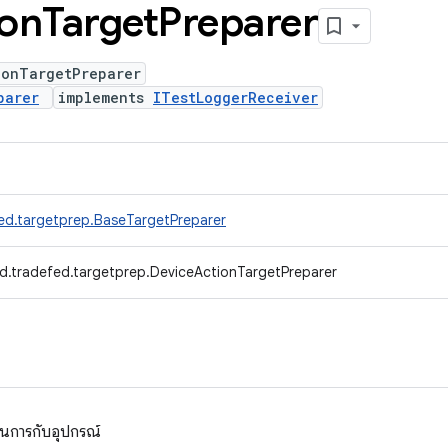
ion
Target
Preparer
ionTargetPreparer
parer
implements
ITestLoggerReceiver
ed.targetprep.BaseTargetPreparer
d.tradefed.targetprep.DeviceActionTargetPreparer
ินการกับอุปกรณ์