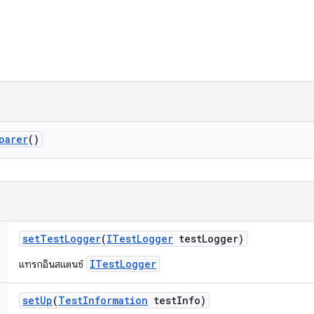
parer
()
set
Test
Logger
(
ITest
Logger
test
Logger)
ITestLogger
แทรกอินสแตนซ์
set
Up
(
Test
Information
test
Info)