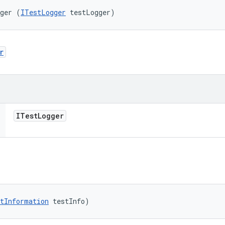
gger (
ITestLogger
 testLogger)
r
ITest
Logger
tInformation
 testInfo)