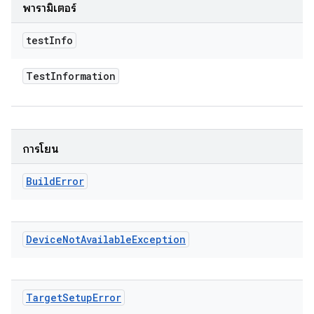
พารามิเตอร์
test
Info
Test
Information
การโยน
Build
Error
Device
Not
Available
Exception
Target
Setup
Error