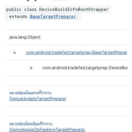
public class DeviceBuildInfoBootStrapper
extends
BaseTargetPreparer
java.lang.Object
↳
com.android.tradefed.targetprep.BaseTargetPreparer
↳
com.android.tradefed.targetprep.DeviceBuil
คลาสย่อยโดยตรงที่ทราบ
DeviceUpdateTargetPreparer
คลาสย่อยโดยอ้อมที่ทราบ
DeviceImageZipFlashingTargetPreparer
,