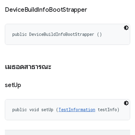
Device
Build
Info
Boot
Strapper
public DeviceBuildInfoBootStrapper ()
เมธอดสาธารณะ
set
Up
public void setUp (
TestInformation
 testInfo)