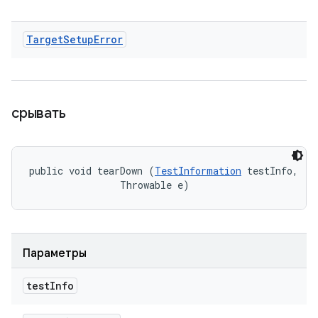
Target
Setup
Error
срывать
public void tearDown (
TestInformation
 testInfo, 

                Throwable e)
Параметры
test
Info