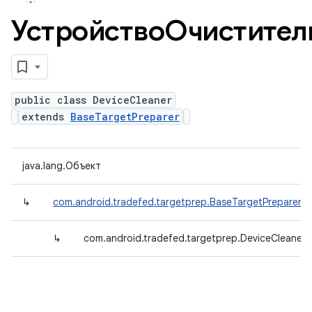
УстройствоОчистител
public class DeviceCleaner
extends
BaseTargetPreparer
java.lang.Объект
↳
com.android.tradefed.targetprep.BaseTargetPreparer
↳
com.android.tradefed.targetprep.DeviceCleaner