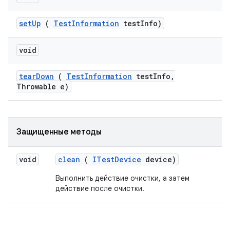
set
Up
(
Test
Information
test
Info)
void
tear
Down
(
Test
Information
test
Info
,
Throwable e)
Защищенные методы
void
clean
(
ITest
Device
device)
Выполнить действие очистки, а затем
действие после очистки.