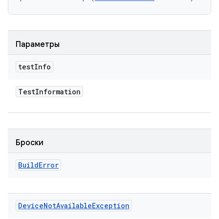
Параметры
test
Info
Test
Information
Броски
Build
Error
Device
Not
Available
Exception