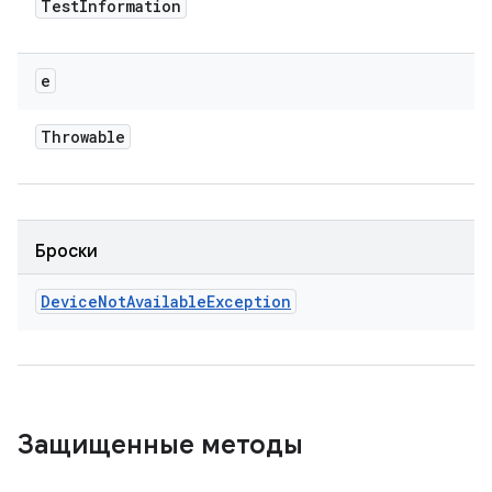
Test
Information
e
Throwable
Броски
Device
Not
Available
Exception
Защищенные методы