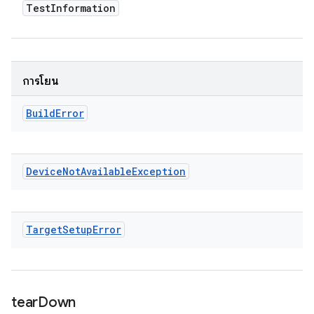
Test
Information
การโยน
Build
Error
Device
Not
Available
Exception
Target
Setup
Error
tear
Down