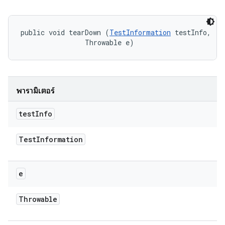
public void tearDown (
TestInformation
 testInfo, 

                Throwable e)
พารามิเตอร์
test
Info
Test
Information
e
Throwable