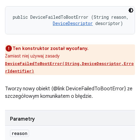
public DeviceFailedToBootError (String reason, 

DeviceDescriptor
 descriptor)
Ten konstruktor został wycofany.
Zamiast niej używaj zasady
DeviceFailedToBootError(String,DeviceDescriptor,Erro
rIdentifier)
Tworzy nowy obiekt (@link DeviceFailedToBootError} ze
szczegółowym komunikatem o błędzie.
Parametry
reason