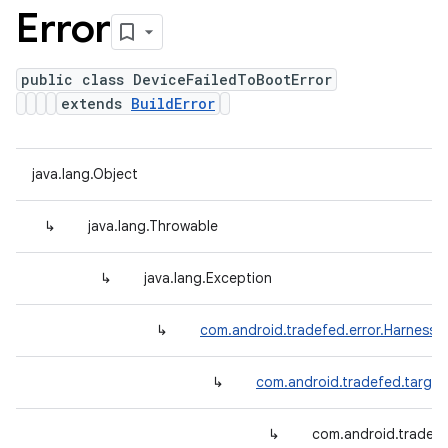
Error
public class DeviceFailedToBootError
extends
BuildError
java.lang.Object
↳
java.lang.Throwable
↳
java.lang.Exception
↳
com.android.tradefed.error.HarnessE
↳
com.android.tradefed.target
↳
com.android.tradefe