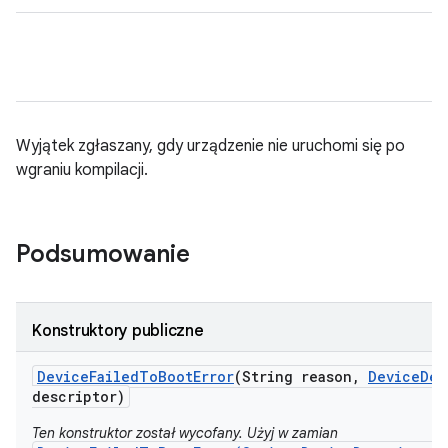
Wyjątek zgłaszany, gdy urządzenie nie uruchomi się po
wgraniu kompilacji.
Podsumowanie
Konstruktory publiczne
Device
Failed
To
Boot
Error
(String reason
,
Device
Des
descriptor)
Ten konstruktor został wycofany. Użyj w zamian