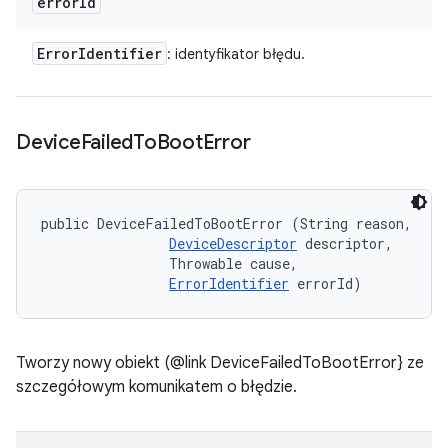
error
Id
Error
Identifier
: identyfikator błędu.
Device
Failed
To
Boot
Error
public DeviceFailedToBootError (String reason, 

DeviceDescriptor
 descriptor, 

                Throwable cause, 

ErrorIdentifier
 errorId)
Tworzy nowy obiekt (@link DeviceFailedToBootError} ze
szczegółowym komunikatem o błędzie.