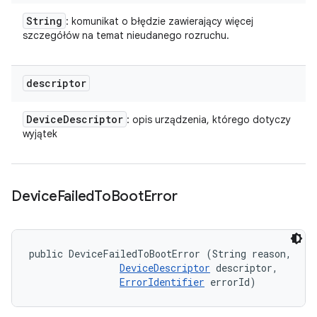
String
: komunikat o błędzie zawierający więcej
szczegółów na temat nieudanego rozruchu.
descriptor
Device
Descriptor
: opis urządzenia, którego dotyczy
wyjątek
Device
Failed
To
Boot
Error
public DeviceFailedToBootError (String reason, 

DeviceDescriptor
 descriptor, 

ErrorIdentifier
 errorId)