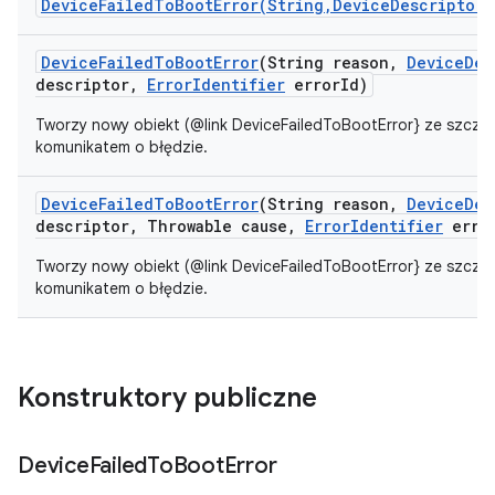
DeviceFailedToBootError(String,DeviceDescriptor,
Device
Failed
To
Boot
Error
(String reason
,
Device
Des
descriptor
,
Error
Identifier
error
Id)
Tworzy nowy obiekt (@link DeviceFailedToBootError} ze szcz
komunikatem o błędzie.
Device
Failed
To
Boot
Error
(String reason
,
Device
Des
descriptor
,
Throwable cause
,
Error
Identifier
erro
Tworzy nowy obiekt (@link DeviceFailedToBootError} ze szcz
komunikatem o błędzie.
Konstruktory publiczne
Device
Failed
To
Boot
Error