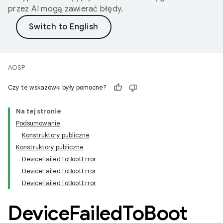
przez AI mogą zawierać błędy.
AOSP
Czy te wskazówki były pomocne?
Na tej stronie
Podsumowanie
Konstruktory publiczne
Konstruktory publiczne
DeviceFailedToBootError
DeviceFailedToBootError
DeviceFailedToBootError
Device
Failed
To
Boot