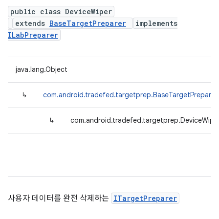
public class DeviceWiper
extends
BaseTargetPreparer
implements
ILabPreparer
java.lang.Object
↳
com.android.tradefed.targetprep.BaseTargetPreparer
↳
com.android.tradefed.targetprep.DeviceWipe
사용자 데이터를 완전 삭제하는
ITargetPreparer