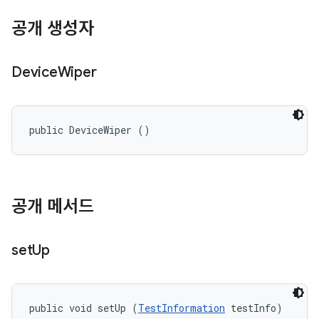
공개 생성자
Device
Wiper
public DeviceWiper ()
공개 메서드
set
Up
public void setUp (
TestInformation
 testInfo)