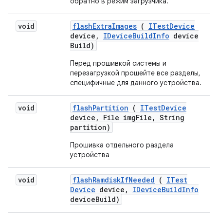
обратно в режим загрузчика.
void
flash
Extra
Images
(
ITest
Device
device
,
IDevice
Build
Info
device
Build)
Перед прошивкой системы и
перезагрузкой прошейте все разделы,
специфичные для данного устройства.
void
flash
Partition
(
ITest
Device
device
,
File img
File
,
String
partition)
Прошивка отдельного раздела
устройства
void
flash
Ramdisk
If
Needed
(
ITest
Device
device
,
IDevice
Build
Info
device
Build)