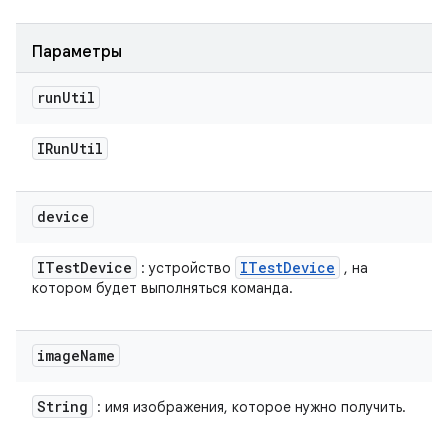
Параметры
run
Util
IRun
Util
device
ITest
Device
ITest
Device
: устройство
, на
котором будет выполняться команда.
image
Name
String
: имя изображения, которое нужно получить.