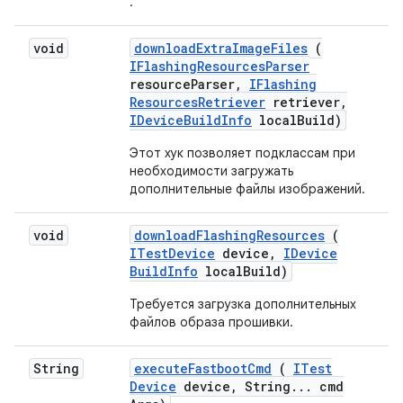
.
void
download
Extra
Image
Files
(
IFlashing
Resources
Parser
resource
Parser
,
IFlashing
Resources
Retriever
retriever
,
IDevice
Build
Info
local
Build)
Этот хук позволяет подклассам при
необходимости загружать
дополнительные файлы изображений.
void
download
Flashing
Resources
(
ITest
Device
device
,
IDevice
Build
Info
local
Build)
Требуется загрузка дополнительных
файлов образа прошивки.
String
execute
Fastboot
Cmd
(
ITest
Device
device
,
String
.
.
.
cmd