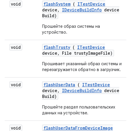
void
flash
System
(
ITest
Device
device
,
IDevice
Build
Info
device
Build)
Прошейте образ системы на
устройство.
void
flash
Trusty
(
ITest
Device
device
,
File trusty
Image
File)
Прошивает указанный образ системы и
перезагружается обратно в загрузчик.
void
flash
User
Data
(
ITest
Device
device
,
IDevice
Build
Info
device
Build)
Прошейте раздел пользовательских
данных на устройстве.
void
flash
User
Data
From
Device
Image