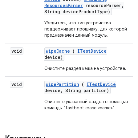
Resources
Parser
resource
Parser
,
String device
Product
Type)
Убедитесь, что тип устройства
поддерживает прошивку, для которой
предназначен данный модуль.
void
wipe
Cache
(
ITest
Device
device)
Очистите раздел кэша на устройстве.
void
wipe
Partition
(
ITest
Device
device
,
String partition)
Очистите указанный раздел с помощью
команды `fastboot erase <name>`.