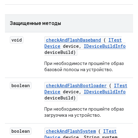
Защищенные методы
void
check
And
Flash
Baseband
(
ITest
Device
device
,
IDevice
Build
Info
device
Build)
При необходимости прошейте образ
базовой полосы на устройство.
boolean
check
And
Flash
Bootloader
(
ITest
Device
device
,
IDevice
Build
Info
device
Build)
При необходимости прошейте образ
загрузчика на устройство.
boolean
check
And
Flash
System
(
ITest
Device
device
,
String system