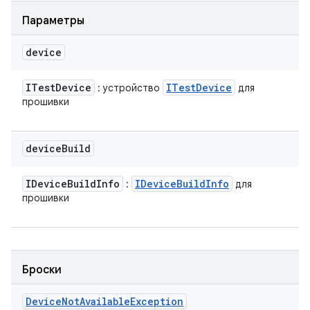
Параметры
device
ITest
Device
ITest
Device
: устройство
для
прошивки
device
Build
IDevice
Build
Info
IDevice
Build
Info
:
для
прошивки
Броски
Device
Not
Available
Exception