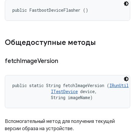
public FastbootDeviceFlasher ()
Общедоступные методы
fetch
Image
Version
public static String fetchImageVersion (
IRunUtil
 r
ITestDevice
 device, 

                String imageName)
Вспомогательный метод для получения текущей
версии образа на устройстве.