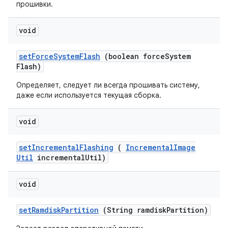
прошивки.
void
set
Force
System
Flash
(boolean force
System
Flash)
Определяет, следует ли всегда прошивать систему,
даже если используется текущая сборка.
void
set
Incremental
Flashing
(
Incremental
Image
Util
incremental
Util)
void
set
Ramdisk
Partition
(String ramdisk
Partition)