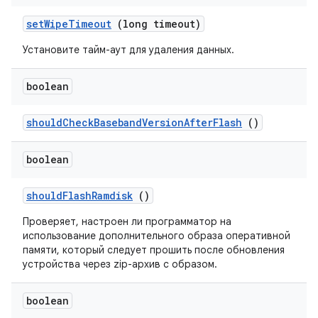
set
Wipe
Timeout
(long timeout)
Установите тайм-аут для удаления данных.
boolean
should
Check
Baseband
Version
After
Flash
()
boolean
should
Flash
Ramdisk
()
Проверяет, настроен ли программатор на
использование дополнительного образа оперативной
памяти, который следует прошить после обновления
устройства через zip-архив с образом.
boolean