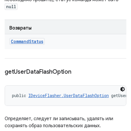
null
Возвраты
Command
Status
get
User
Data
Flash
Option
public 
IDeviceFlasher.UserDataFlashOption
 getUserD
Определяет, следует ли записывать, удалять или
сохранять образ пользовательских данных.