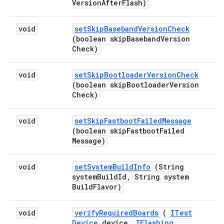
Version
After
Flash)
void
set
Skip
Baseband
Version
Check
(boolean skip
Baseband
Version
Check)
void
set
Skip
Bootloader
Version
Check
(boolean skip
Bootloader
Version
Check)
void
set
Skip
Fastboot
Failed
Message
(boolean skip
Fastboot
Failed
Message)
void
set
System
Build
Info
(String
system
Build
Id
,
String system
Build
Flavor)
void
verify
Required
Boards
(
ITest
Device
device
,
IFlashing