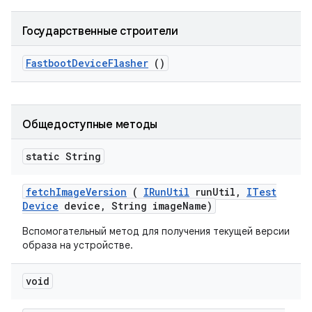
Государственные строители
Fastboot
Device
Flasher
()
Общедоступные методы
static String
fetch
Image
Version
(
IRun
Util
run
Util
,
ITest
Device
device
,
String image
Name)
Вспомогательный метод для получения текущей версии
образа на устройстве.
void