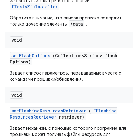
избежать очистки при использовании
ITestsZipInstaller
Обратите внимание, что список пропуска содержит
/data
только дочерние элементы
.
void
set
Flash
Options
(Collection<String> flash
Options)
Задает список параметров, передаваемых вместе с
командами прошивки/обновления.
void
set
Flashing
Resources
Retriever
(
IFlashing
Resources
Retriever
retriever)
Задает механизм, с помощью которого программа для
прошивки может получать файлы ресурсов для