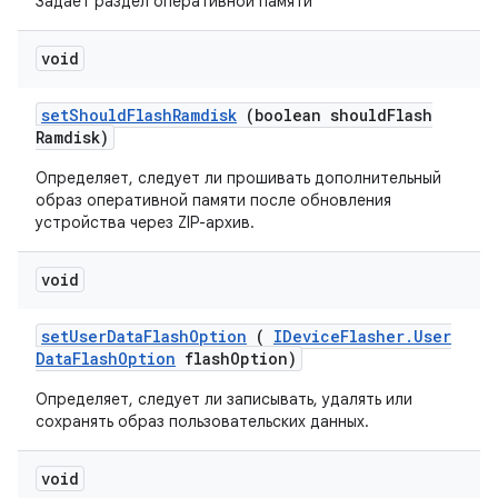
Задает раздел оперативной памяти
void
set
Should
Flash
Ramdisk
(boolean should
Flash
Ramdisk)
Определяет, следует ли прошивать дополнительный
образ оперативной памяти после обновления
устройства через ZIP-архив.
void
set
User
Data
Flash
Option
(
IDevice
Flasher
.
User
Data
Flash
Option
flash
Option)
Определяет, следует ли записывать, удалять или
сохранять образ пользовательских данных.
void