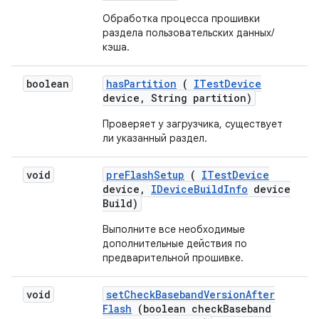
Обработка процесса прошивки
раздела пользовательских данных/
кэша.
boolean
has
Partition
(
ITest
Device
device
,
String partition)
Проверяет у загрузчика, существует
ли указанный раздел.
void
pre
Flash
Setup
(
ITest
Device
device
,
IDevice
Build
Info
device
Build)
Выполните все необходимые
дополнительные действия по
предварительной прошивке.
void
set
Check
Baseband
Version
After
Flash
(boolean check
Baseband