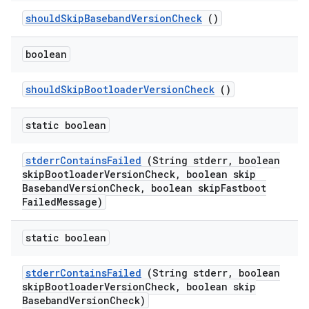
should
Skip
Baseband
Version
Check
()
boolean
should
Skip
Bootloader
Version
Check
()
static boolean
stderr
Contains
Failed
(String stderr
,
boolean
skip
Bootloader
Version
Check
,
boolean skip
Baseband
Version
Check
,
boolean skip
Fastboot
Failed
Message)
static boolean
stderr
Contains
Failed
(String stderr
,
boolean
skip
Bootloader
Version
Check
,
boolean skip
Baseband
Version
Check)