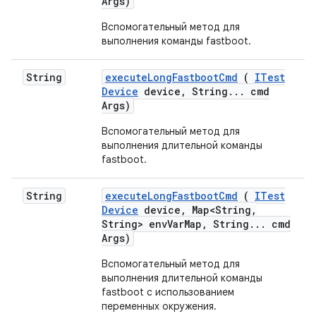
Args)
Вспомогательный метод для
выполнения команды fastboot.
String
execute
Long
Fastboot
Cmd
(
ITest
Device
device
,
String
.
.
.
cmd
Args)
Вспомогательный метод для
выполнения длительной команды
fastboot.
String
execute
Long
Fastboot
Cmd
(
ITest
Device
device
,
Map<String
,
String> env
Var
Map
,
String
.
.
.
cmd
Args)
Вспомогательный метод для
выполнения длительной команды
fastboot с использованием
переменных окружения.