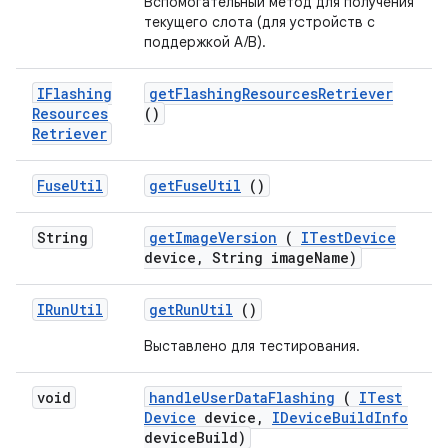
Вспомогательный метод для получения
текущего слота (для устройств с
поддержкой A/B).
IFlashing
get
Flashing
Resources
Retriever
Resources
()
Retriever
Fuse
Util
get
Fuse
Util
()
String
get
Image
Version
(
ITest
Device
device
,
String image
Name)
IRun
Util
get
Run
Util
()
Выставлено для тестирования.
void
handle
User
Data
Flashing
(
ITest
Device
device
,
IDevice
Build
Info
device
Build)