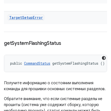
Target
Setup
Error
get
System
Flashing
Status
public 
CommandStatus
 getSystemFlashingStatus ()
Получите информацию о состоянии выполнения
команды для прошивки основных системных разделов.
Обратите внимание, что если системные разделы не
прошиты (система уже содержит сборку, которую
необходимо прошить), статус команды может быть