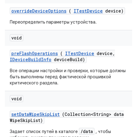
override
Device
Options
(
ITest
Device
device)
Переопределить параметры устройства.
void
pre
Flash
Operations
(
ITest
Device
device
,
IDevice
Build
Info
device
Build)
Все операции настройки и проверки, которые должны
быть выполнены перед фактической прошивкой
критического раздела.
void
set
Data
Wipe
Skip
List
(Collection<String> data
Wipe
Skip
List)
/data
Задает список путей в каталоге
, чтобы