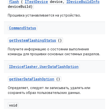
flash
(
ITest
Device
device
,
IDevice
Build
Info
device
Build)
Прошивка устанавливается на устройство.
Command
Status
get
System
Flashing
Status
()
Получите информацию о состоянии выполнения
команды для прошивки основных системных разделов.
IDevice
Flasher
.
User
Data
Flash
Option
get
User
Data
Flash
Option
()
Определяет, следует ли записывать, удалять или
сохранять образ пользовательских данных.
void