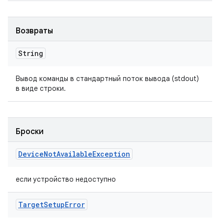
Возвраты
String
Вывод команды в стандартный поток вывода (stdout)
в виде строки.
Броски
Device
Not
Available
Exception
если устройство недоступно
Target
Setup
Error