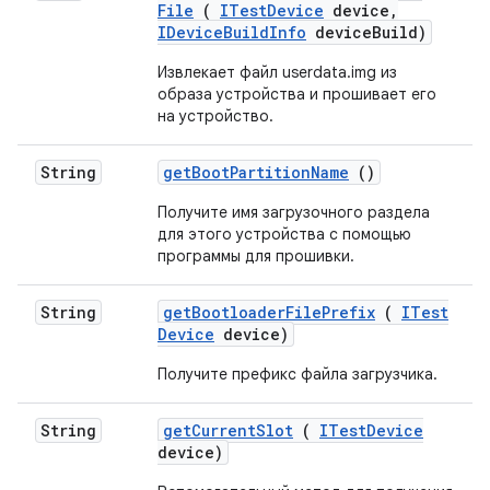
File
(
ITest
Device
device
,
IDevice
Build
Info
device
Build)
Извлекает файл userdata.img из
образа устройства и прошивает его
на устройство.
String
get
Boot
Partition
Name
()
Получите имя загрузочного раздела
для этого устройства с помощью
программы для прошивки.
String
get
Bootloader
File
Prefix
(
ITest
Device
device)
Получите префикс файла загрузчика.
String
get
Current
Slot
(
ITest
Device
device)