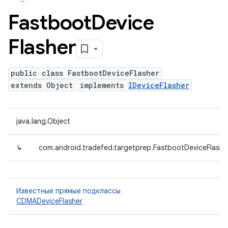
Fastboot
Device
Flasher
public class FastbootDeviceFlasher
extends Object
implements
IDeviceFlasher
java.lang.Object
↳
com.android.tradefed.targetprep.FastbootDeviceFlashe
Известные прямые подклассы
CDMADeviceFlasher