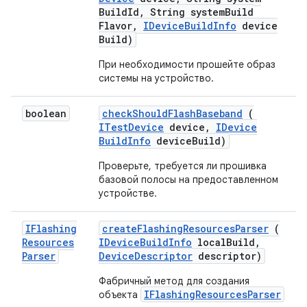
Build
Id
,
String system
Build
Flavor
,
IDevice
Build
Info
device
Build)
При необходимости прошейте образ
системы на устройство.
boolean
check
Should
Flash
Baseband
(
ITest
Device
device
,
IDevice
Build
Info
device
Build)
Проверьте, требуется ли прошивка
базовой полосы на предоставленном
устройстве.
IFlashing
create
Flashing
Resources
Parser
(
Resources
IDevice
Build
Info
local
Build
,
Parser
Device
Descriptor
descriptor)
Фабричный метод для создания
IFlashingResourcesParser
объекта