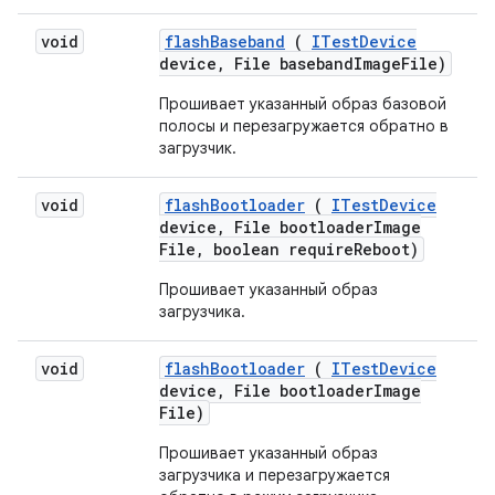
void
flash
Baseband
(
ITest
Device
device
,
File baseband
Image
File)
Прошивает указанный образ базовой
полосы и перезагружается обратно в
загрузчик.
void
flash
Bootloader
(
ITest
Device
device
,
File bootloader
Image
File
,
boolean require
Reboot)
Прошивает указанный образ
загрузчика.
void
flash
Bootloader
(
ITest
Device
device
,
File bootloader
Image
File)
Прошивает указанный образ
загрузчика и перезагружается