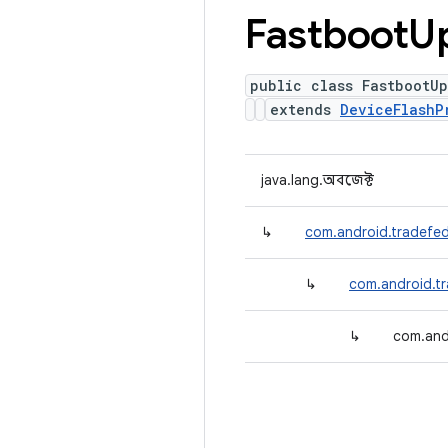
Fastboot
U
public class FastbootU
extends
DeviceFlashP
java.lang.অবজেক্ট
↳
com.android.tradefed
↳
com.android.tr
↳
com.and