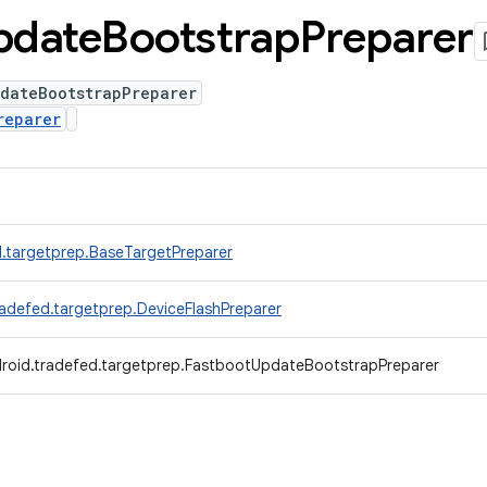
pdate
Bootstrap
Preparer
pdateBootstrapPreparer
reparer
.targetprep.BaseTargetPreparer
adefed.targetprep.DeviceFlashPreparer
roid.tradefed.targetprep.FastbootUpdateBootstrapPreparer