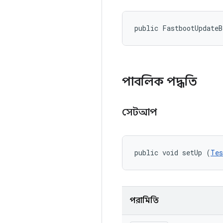
public FastbootUpdate
পাবলিক পদ্ধতি
সেটআপ
public void setUp (
Tes
পরামিতি