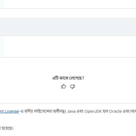
এটি কাজে লেগেছে?
nt License
-এ বর্ণিত লাইসেন্সের অধীনস্থ। Java এবং OpenJDK হল Oracle এবং/অথবা 
 হয়েছে।