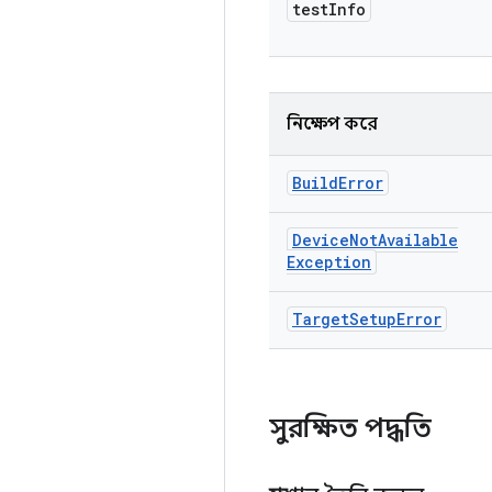
test
Info
নিক্ষেপ করে
Build
Error
Device
Not
Available
Exception
Target
Setup
Error
সুরক্ষিত পদ্ধতি