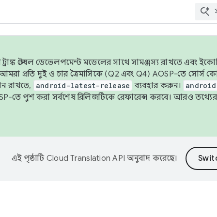
াঙ্ক স্টেবল ডেভেলপমেন্ট মডেলের সাথে সামঞ্জস্য রাখতে এবং ইকোসিস্ট
ে, আমরা প্রতি দুই ও চার ত্রৈমাসিকে (Q2 এবং Q4) AOSP-তে সোর্স
ান রাখতে,
android-latest-release
ব্যবহার করুন।
android
বদা AOSP-তে পুশ করা সর্বশেষ রিলিজটিকে রেফারেন্স করবে। আরও তথ্যের
এই পৃষ্ঠাটি
Cloud Translation API
অনুবাদ করেছে।