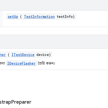
set
Up
(
Test
Information
test
Info)
her
(
ITest
Device
device)
IDeviceFlasher
জন্য
তৈরি করুন।
strap
Preparer