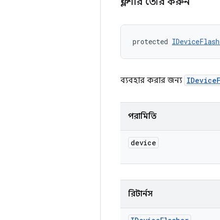
ফ্ল্যাশার তৈরি করুন
protected 
IDeviceFlash
ব্যবহার করার জন্য
IDevice
পরামিতি
device
রিটার্নস