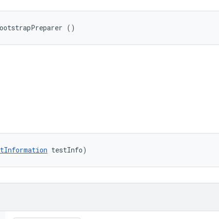
BootstrapPreparer ()
tInformation
 testInfo)