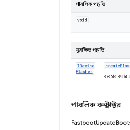
পাবলিক পদ্ধতি
void
সুরক্ষিত পদ্ধতি
IDevice
create
Flas
Flasher
ব্যবহার করার 
পাবলিক কনস্ট্রাক্টর
Fastboot
Update
Boot