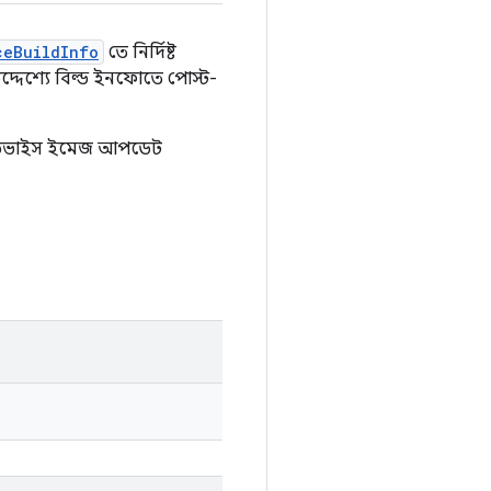
ceBuildInfo
তে নির্দিষ্ট
দেশ্যে বিল্ড ইনফোতে পোস্ট-
ে ডিভাইস ইমেজ আপডেট