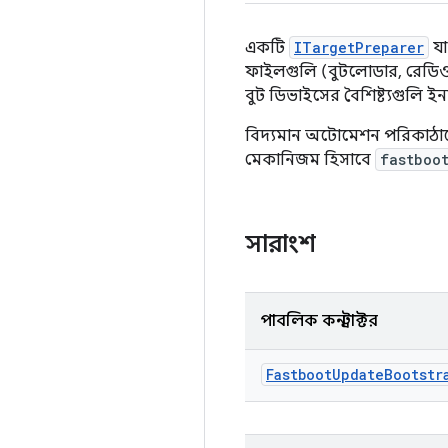
একটি
ITargetPreparer
য
ফাইলগুলি (বুটলোডার, রেডিও
বুট ডিভাইসের বৈশিষ্ট্যগুলি ই
বিদ্যমান অটোমেশন পরিকাঠাম
মেকানিজম হিসাবে
fastboo
সারাংশ
পাবলিক কনস্ট্রাক্টর
Fastboot
Update
Bootstr