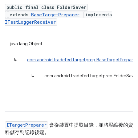
public final class FolderSaver
extends
BaseTargetPreparer
implements
ITestLoggerReceiver
java.lang.Object
↳
com.android.tradefed.targetprep.BaseTargetPreparer
↳
com.android.tradefed.targetprep.FolderSaver
ITargetPreparer
會從裝置中提取目錄，並將壓縮後的資
料儲存到記錄後端。