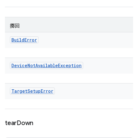
擲回
Build
Error
Device
Not
Available
Exception
Target
Setup
Error
tear
Down