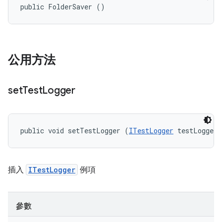
public FolderSaver ()
公用方法
set
Test
Logger
public void setTestLogger (
ITestLogger
 testLogger)
插入
ITestLogger
例項
參數