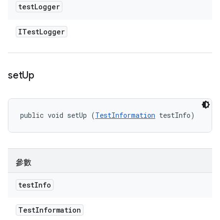
test
Logger
ITest
Logger
set
Up
public void setUp (
TestInformation
 testInfo)
參數
test
Info
Test
Information