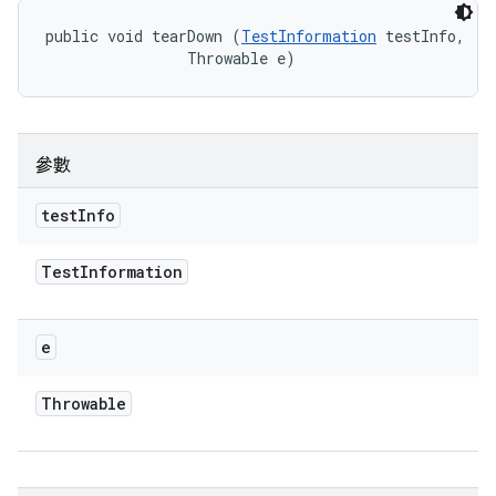
public void tearDown (
TestInformation
 testInfo, 

                Throwable e)
參數
test
Info
Test
Information
e
Throwable