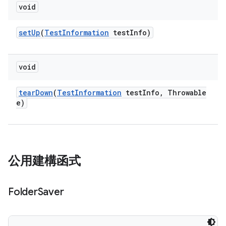
void
set
Up
(
Test
Information
test
Info)
void
tear
Down
(
Test
Information
test
Info
,
Throwable
e)
公用建構函式
Folder
Saver