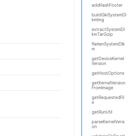
addHashFooter
buildGkiSystemDl
kmImg
extractSystemDl
kmTarGzip
flattenSystemDlk
m
getDeviceKernel
Version
getHostOptions
getKernelVersion
FromImage
getRequestedFil
e
getRunUtil
parseKernelVersi
on