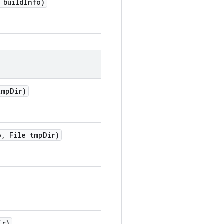
build
Info)
tmp
Dir)
o
,
File tmp
Dir)
ir)