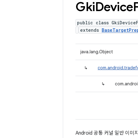
Gki
Device
public class GkiDevice
extends
BaseTargetPre
java.lang.Object
↳
com.android.tradef
↳
com.androi
Android 공통 커널 일반 