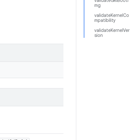
validateGkiBootI
mg
validateKernelCo
mpatibility
validateKernelVer
sion