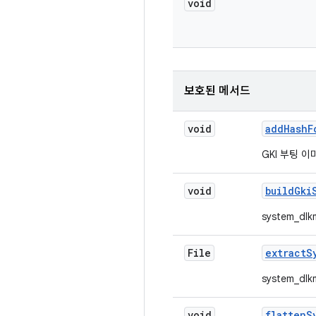
void
보호된 메서드
void
add
Hash
F
GKI 부팅 
void
build
Gki
system_d
File
extract
S
system_dl
void
flatten
S