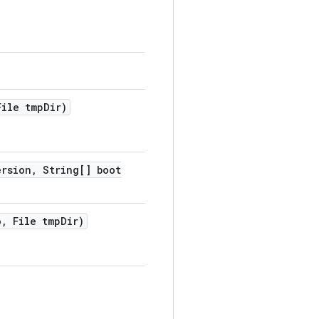
ile tmp
Dir)
ersion
,
String[] boot
o
,
File tmp
Dir)