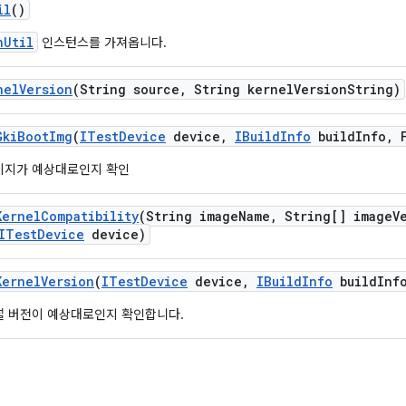
il
()
nUtil
인스턴스를 가져옵니다.
nel
Version
(String source
,
String kernel
Version
String)
Gki
Boot
Img
(
ITest
Device
device
,
IBuild
Info
build
Info
,
F
이미지가 예상대로인지 확인
Kernel
Compatibility
(String image
Name
,
String[] image
V
ITest
Device
device)
Kernel
Version
(
ITest
Device
device
,
IBuild
Info
build
Inf
널 버전이 예상대로인지 확인합니다.