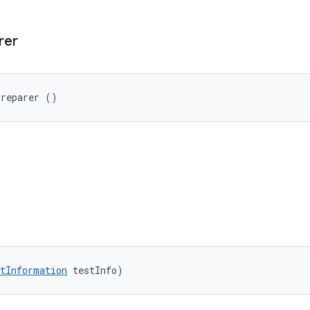
rer
Preparer ()
tInformation
 testInfo)