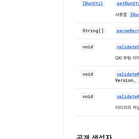
IRun
Util
get
Run
Ut
IRu
사용할
String[]
parse
Ker
void
validate
GKI 부팅 
void
validate
Version
,
void
validate
이미지의 커
공개 생성자