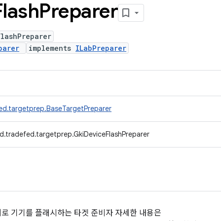
Flash
Preparer
FlashPreparer
parer
implements
ILabPreparer
ed.targetprep.BaseTargetPreparer
d.tradefed.targetprep.GkiDeviceFlashPreparer
이미지로 기기를 플래시하는 타겟 준비자 자세한 내용은