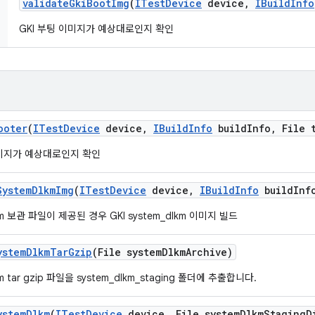
validate
Gki
Boot
Img
(
ITest
Device
device
,
IBuild
Info
GKI 부팅 이미지가 예상대로인지 확인
ooter
(
ITest
Device
device
,
IBuild
Info
build
Info
,
File 
이미지가 예상대로인지 확인
System
Dlkm
Img
(
ITest
Device
device
,
IBuild
Info
build
Inf
lkm 보관 파일이 제공된 경우 GKI system_dlkm 이미지 빌드
ystem
Dlkm
Tar
Gzip
(File system
Dlkm
Archive)
km tar gzip 파일을 system_dlkm_staging 폴더에 추출합니다.
ystem
Dlkm
(
ITest
Device
device
,
File system
Dlkm
Staging
D