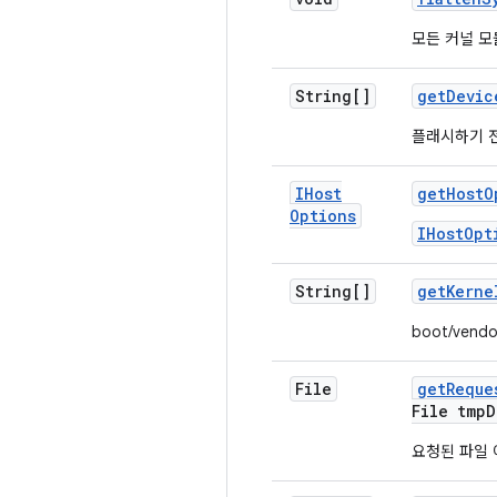
모든 커널 모듈
String[]
get
Devic
플래시하기 전
IHost
get
Host
O
Options
IHostOpt
String[]
get
Kerne
boot/vend
File
get
Reque
File tmp
D
요청된 파일 