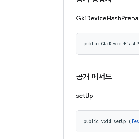
Gki
Device
Flash
Prepa
public GkiDeviceFlash
공개 메서드
set
Up
public void setUp (
Tes