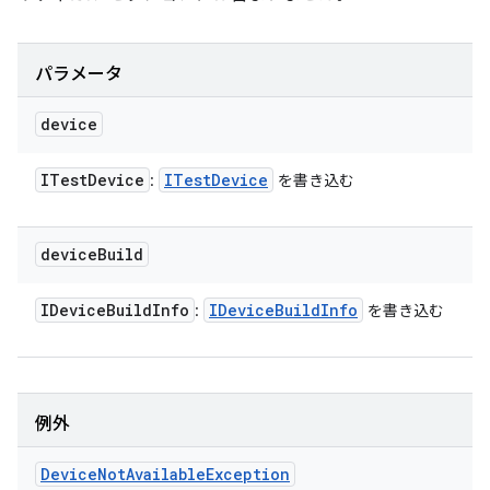
パラメータ
device
ITest
Device
ITest
Device
:
を書き込む
device
Build
IDevice
Build
Info
IDevice
Build
Info
:
を書き込む
例外
Device
Not
Available
Exception