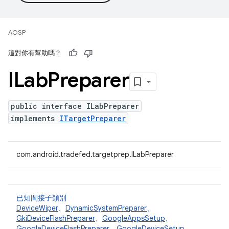
AOSP
這對你有幫助嗎？
ILab
Preparer
public interface ILabPreparer
implements
ITargetPreparer
com.android.tradefed.targetprep.ILabPreparer
已知間接子類別
DeviceWiper
、
DynamicSystemPreparer
、
GkiDeviceFlashPreparer
、
GoogleAppsSetup
、
GoogleDeviceFlashPreparer
、
GoogleDeviceSetup
、