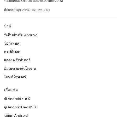
ทะเบียนของ Oracle และ/หรือบริษัทในเครือ
อัปเดตล่าสุด 2026-06-22 UTC
บิวด์
ที่เก็บสำหรับ Android
ข้อกำหนด
ดาวน์โหลด
แสดงพรีวิวไบนารี
อิมเมจเวอร์ชันโรงงาน
ไบนารีไดรเวอร์
เชื่อมต่อ
@Android บน X
@AndroidDev บน X
บล็อก Android