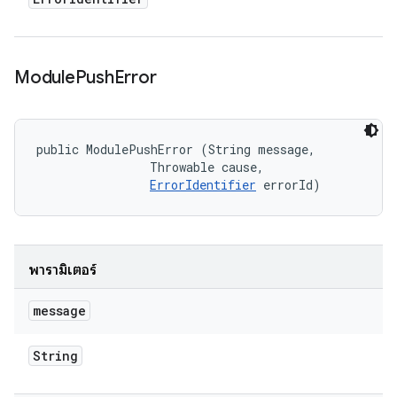
Module
Push
Error
public ModulePushError (String message, 

                Throwable cause, 

ErrorIdentifier
 errorId)
พารามิเตอร์
message
String