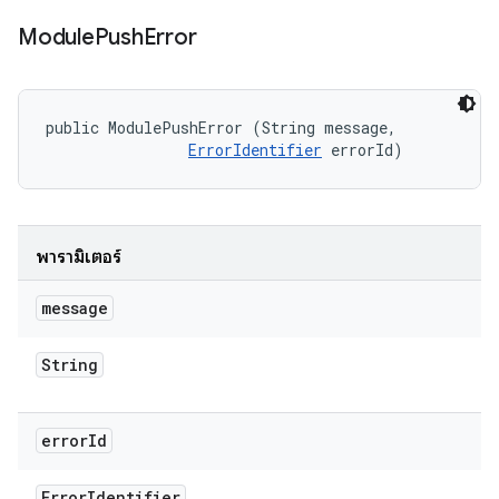
Module
Push
Error
public ModulePushError (String message, 

ErrorIdentifier
 errorId)
พารามิเตอร์
message
String
error
Id
Error
Identifier