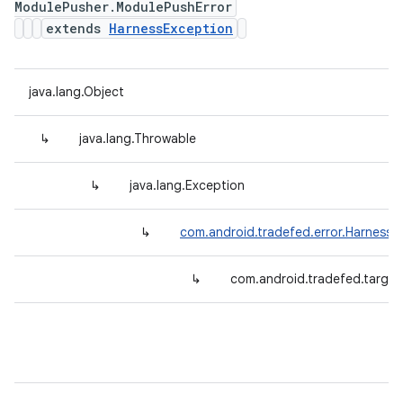
ModulePusher.ModulePushError
extends
HarnessException
java.lang.Object
↳
java.lang.Throwable
↳
java.lang.Exception
↳
com.android.tradefed.error.HarnessE
↳
com.android.tradefed.targe