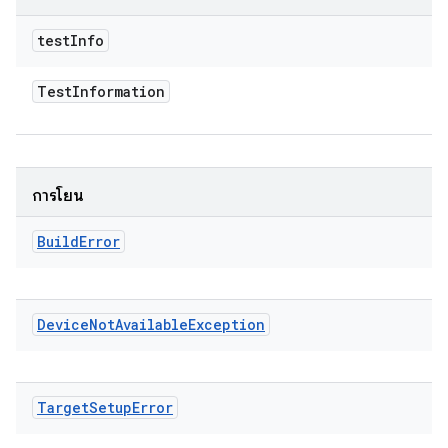
test
Info
Test
Information
การโยน
Build
Error
Device
Not
Available
Exception
Target
Setup
Error