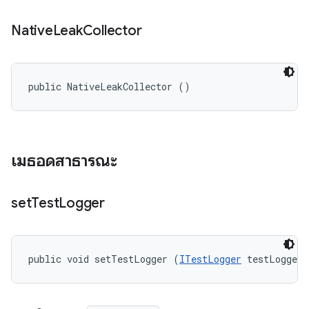
Native
Leak
Collector
public NativeLeakCollector ()
เมธอดสาธารณะ
set
Test
Logger
public void setTestLogger (
ITestLogger
 testLogger)