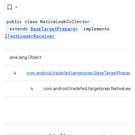
public class NativeLeakCollector
extends
BaseTargetPreparer
implements
ITestLoggerReceiver
java.lang.Object
↳
com.android.tradefed.targetprep.BaseTargetPreparer
↳
com.android.tradefed.targetprep.NativeLeakC