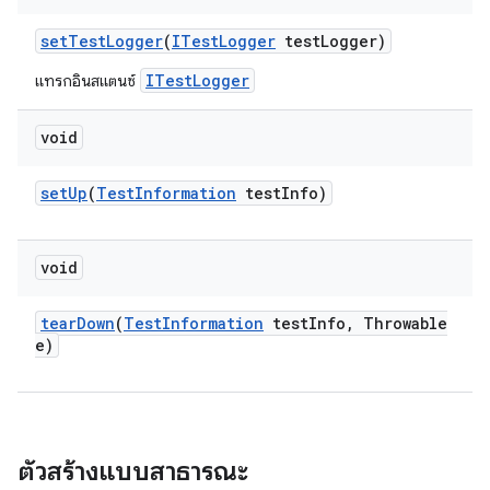
set
Test
Logger
(
ITest
Logger
test
Logger)
ITestLogger
แทรกอินสแตนซ์
void
set
Up
(
Test
Information
test
Info)
void
tear
Down
(
Test
Information
test
Info
,
Throwable
e)
ตัวสร้างแบบสาธารณะ