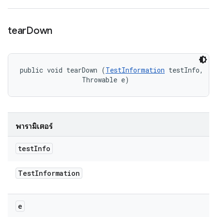
tear
Down
public void tearDown (
TestInformation
 testInfo, 

                Throwable e)
พารามิเตอร์
test
Info
Test
Information
e