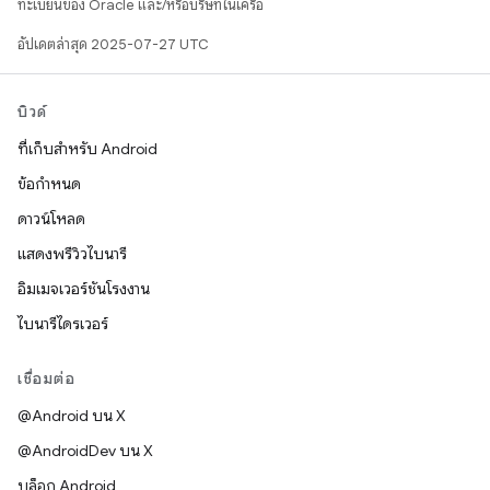
ทะเบียนของ Oracle และ/หรือบริษัทในเครือ
อัปเดตล่าสุด 2025-07-27 UTC
บิวด์
ที่เก็บสำหรับ Android
ข้อกำหนด
ดาวน์โหลด
แสดงพรีวิวไบนารี
อิมเมจเวอร์ชันโรงงาน
ไบนารีไดรเวอร์
เชื่อมต่อ
@Android บน X
@AndroidDev บน X
บล็อก Android