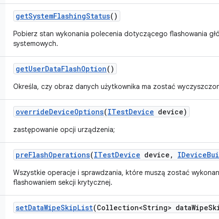
get
System
Flashing
Status
()
Pobierz stan wykonania polecenia dotyczącego flashowania głó
systemowych.
get
User
Data
Flash
Option
()
Określa, czy obraz danych użytkownika ma zostać wyczyszczon
override
Device
Options
(
ITest
Device
device)
zastępowanie opcji urządzenia;
pre
Flash
Operations
(
ITest
Device
device
,
IDevice
Bu
Wszystkie operacje i sprawdzania, które muszą zostać wykona
flashowaniem sekcji krytycznej.
set
Data
Wipe
Skip
List
(Collection<String> data
Wipe
Sk