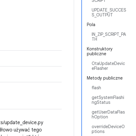
SCRIPT
UPDATE_SUCCES
S_OUTPUT
Pola
IN_ZIP_SCRIPT_PA
TH
Konstruktory
publiczne
OtaUpdateDevic
eFlasher
Metody publiczne
flash
getSystemFlashi
ngStatus
getUserDataFlas
hOption
ts/update_device.py
overrideDeviceO
idłowo używać tego
ptions