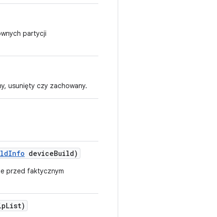
wnych partycji
y, usunięty czy zachowany.
ild
Info
device
Build)
ne przed faktycznym
ip
List)