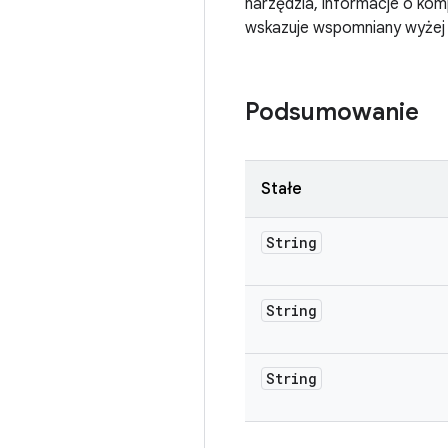
narzędzia, informacje o komp
wskazuje wspomniany wyżej 
Podsumowanie
Stałe
String
String
String