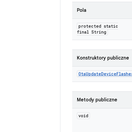
Pola
protected static
final String
Konstruktory publiczne
Ota
Update
Device
Flashe
Metody publiczne
void