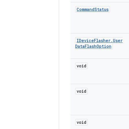
Command
Status
IDevice
Flasher
.
User
Data
Flash
Option
void
void
void