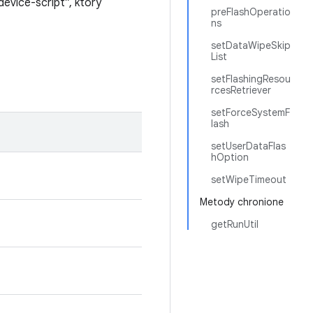
device-script”, który
preFlashOperatio
ns
setDataWipeSkip
List
setFlashingResou
rcesRetriever
setForceSystemF
lash
setUserDataFlas
hOption
setWipeTimeout
Metody chronione
getRunUtil