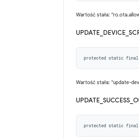
Wartość stała: "ro.ota.all
UPDATE
_
DEVICE
_
SC
protected static final
Wartość stała: "update-dev
UPDATE
_
SUCCESS
_
O
protected static fina