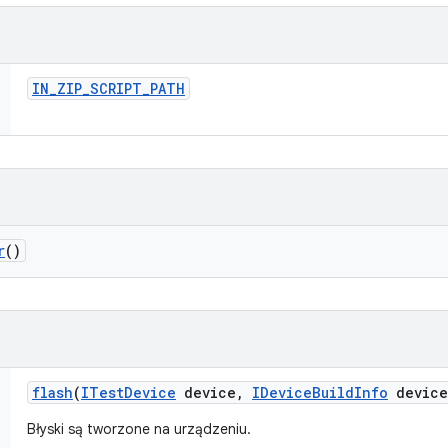
IN
_
ZIP
_
SCRIPT
_
PATH
r
()
flash
(
ITest
Device
device
,
IDevice
Build
Info
device
Błyski są tworzone na urządzeniu.