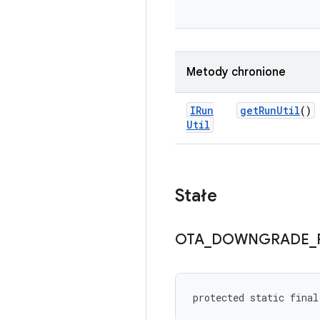
Metody chronione
IRun
get
Run
Util
()
Util
Stałe
OTA
_
DOWNGRADE
_
protected static fina