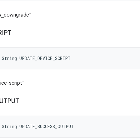
ow_downgrade"
RIPT
 String UPDATE_DEVICE_SCRIPT
ice-script"
UTPUT
l String UPDATE_SUCCESS_OUTPUT