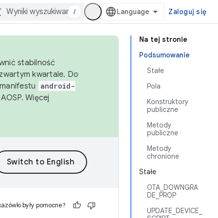
/
Zaloguj się
Na tej stronie
Podsumowanie
wnić stabilność
Stałe
zwartym kwartale. Do
 manifestu
android-
Pola
 AOSP. Więcej
Konstruktory
publiczne
Metody
publiczne
Metody
chronione
Stałe
OTA_DOWNGRA
DE_PROP
kazówki były pomocne?
UPDATE_DEVICE_