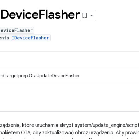
e
Device
Flasher
DeviceFlasher
ents
IDeviceFlasher
ed.targetprep.OtaUpdateDeviceFlasher
rządzenia, które uruchamia skrypt system/update_engine/scrip
pakietem OTA, aby zaktualizować obraz urządzenia. Aby praw