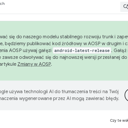
rch
wać się do naszego modelu stabilnego rozwoju trunk i zape
e, będziemy publikować kod źródłowy w AOSP w drugim i c
enia AOSP używaj gałęzi
android-latest-release
. Gałąź
 zawsze odwoływać się do najnowszej wersji przesłanej do
 artykule
Zmiany w AOSP
.
gle używa technologii AI do tłumaczenia treści na Twój
umaczenia wygenerowane przez AI mogą zawierać błędy.
Czy te ws