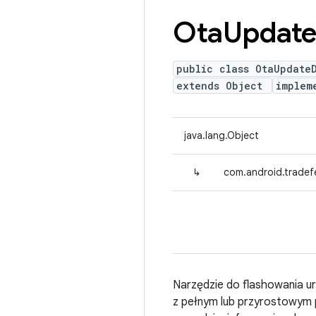
Ota
Updat
public class OtaUpdate
extends Object
implem
java.lang.Object
↳
com.android.tradef
Narzędzie do flashowania u
z pełnym lub przyrostowym 