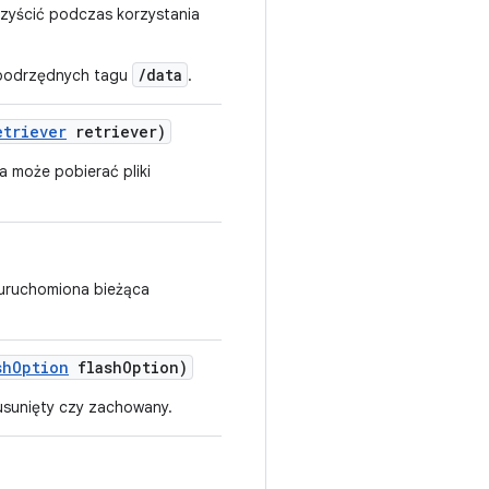
 czyścić podczas korzystania
/data
w podrzędnych tagu
.
etriever
retriever)
 może pobierać pliki
t uruchomiona bieżąca
sh
Option
flash
Option)
usunięty czy zachowany.