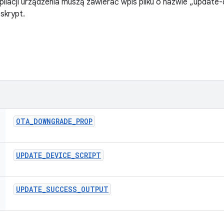
ilacji urządzenia muszą zawierać wpis pliku o nazwie „update-
skrypt.
OTA
_
DOWNGRADE
_
PROP
UPDATE
_
DEVICE
_
SCRIPT
UPDATE
_
SUCCESS
_
OUTPUT