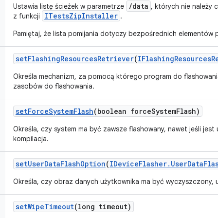
/data
Ustawia listę ścieżek w parametrze
, których nie należy
ITestsZipInstaller
z funkcji
.
Pamiętaj, że lista pomijania dotyczy bezpośrednich elementó
set
Flashing
Resources
Retriever
(
IFlashing
Resources
R
Określa mechanizm, za pomocą którego program do flashowania
zasobów do flashowania.
set
Force
System
Flash
(boolean force
System
Flash)
Określa, czy system ma być zawsze flashowany, nawet jeśli jes
kompilacja.
set
User
Data
Flash
Option
(
IDevice
Flasher
.
User
Data
Fla
Określa, czy obraz danych użytkownika ma być wyczyszczony, 
set
Wipe
Timeout
(long timeout)