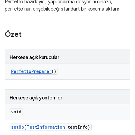
Perfetto hazırlayıcı, yapılandırma dosyasını cihaza,
perfetto'nun erişebileceği standart bir konuma aktarır.
Özet
Herkese açık kurucular
Perfetto
Preparer
()
Herkese açık yöntemler
void
set
Up
(
Test
Information
test
Info)