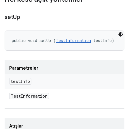
set
Up
public void setUp (
TestInformation
 testInfo)
Parametreler
test
Info
Test
Information
Atışlar