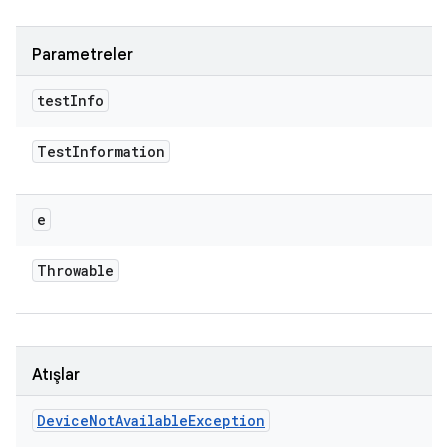
Parametreler
test
Info
Test
Information
e
Throwable
Atışlar
Device
Not
Available
Exception