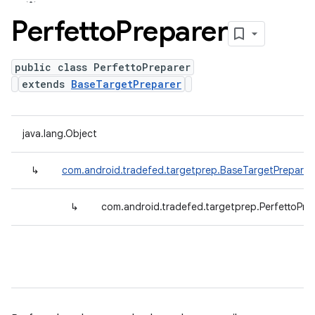
Perfetto
Preparer
public class PerfettoPreparer
extends
BaseTargetPreparer
java.lang.Object
↳
com.android.tradefed.targetprep.BaseTargetPreparer
↳
com.android.tradefed.targetprep.PerfettoPre