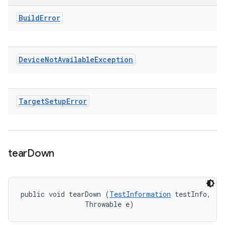
Build
Error
Device
Not
Available
Exception
Target
Setup
Error
tear
Down
public void tearDown (
TestInformation
 testInfo, 

                Throwable e)