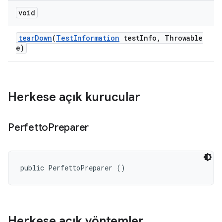
void
tear
Down
(
Test
Information
test
Info
,
Throwable
e)
Herkese açık kurucular
Perfetto
Preparer
public PerfettoPreparer ()
Herkese açık yöntemler