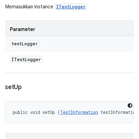
Memasukkan instance
ITestLogger
Parameter
test
Logger
ITest
Logger
set
Up
public void setUp (
TestInformation
 testInformation