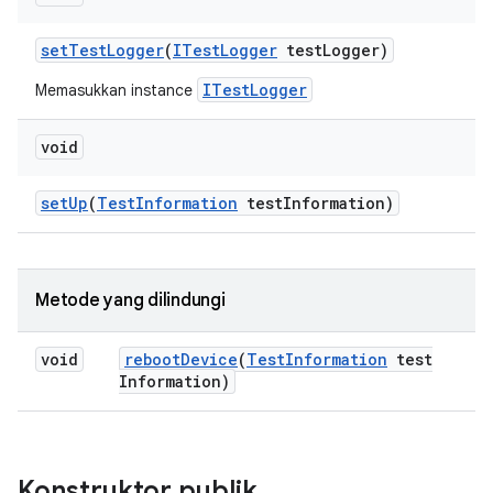
set
Test
Logger
(
ITest
Logger
test
Logger)
ITestLogger
Memasukkan instance
void
set
Up
(
Test
Information
test
Information)
Metode yang dilindungi
void
reboot
Device
(
Test
Information
test
Information)
Konstruktor publik