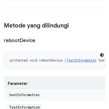
Metode yang dilindungi
reboot
Device
protected void rebootDevice (
TestInformation
 testI
Parameter
test
Information
Test
Information