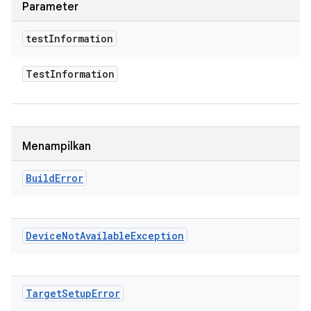
Parameter
test
Information
Test
Information
Menampilkan
Build
Error
Device
Not
Available
Exception
Target
Setup
Error