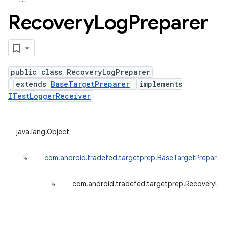
Recovery
Log
Preparer
public class RecoveryLogPreparer
extends
BaseTargetPreparer
implements
ITestLoggerReceiver
java.lang.Object
↳
com.android.tradefed.targetprep.BaseTargetPreparer
↳
com.android.tradefed.targetprep.RecoveryLo