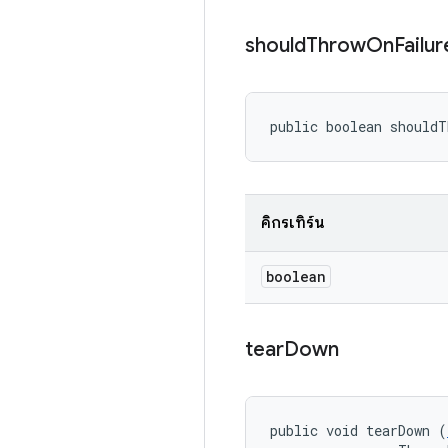
should
Throw
On
Failur
public boolean should
คิกรีเทิร์น
boolean
tear
Down
public void tearDown (