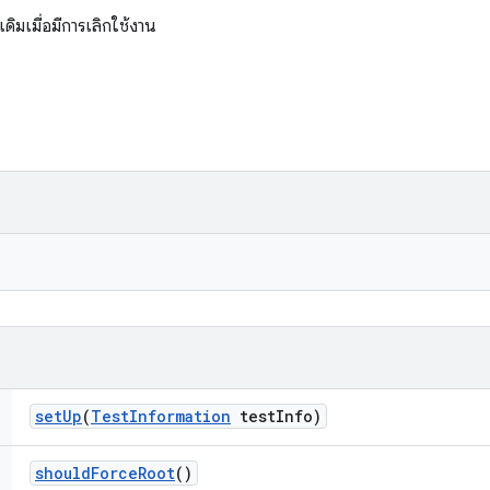
ิมเมื่อมีการเลิกใช้งาน
set
Up
(
Test
Information
test
Info)
should
Force
Root
()