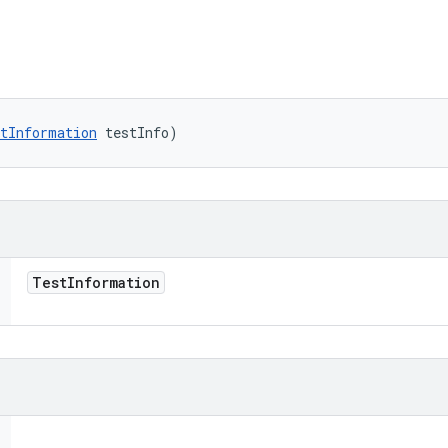
tInformation
 testInfo)
Test
Information