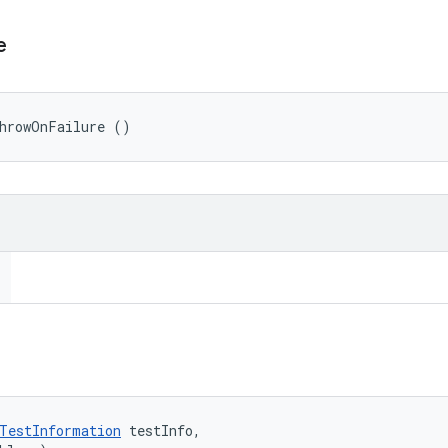
e
ThrowOnFailure ()
TestInformation
 testInfo, 
