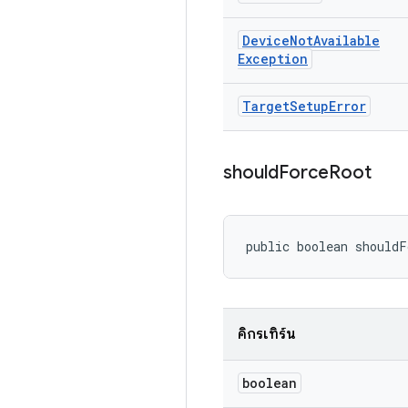
Device
Not
Available
Exception
Target
Setup
Error
should
Force
Root
public boolean shouldF
คิกรีเทิร์น
boolean