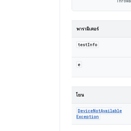
                Throwa
พารามิเตอร์
test
Info
e
โยน
Device
Not
Available
Exception