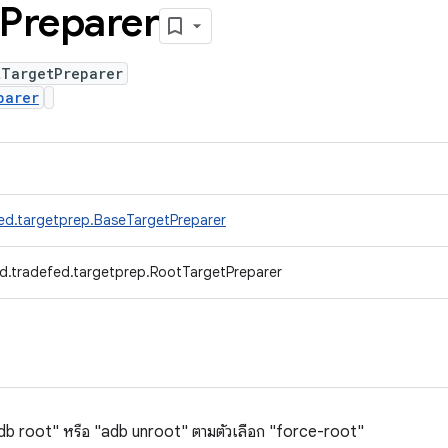
Preparer
tTargetPreparer
parer
ed.targetprep.BaseTargetPreparer
d.tradefed.targetprep.RootTargetPreparer
 "adb root" หรือ "adb unroot" ตามตัวเลือก "force-root"