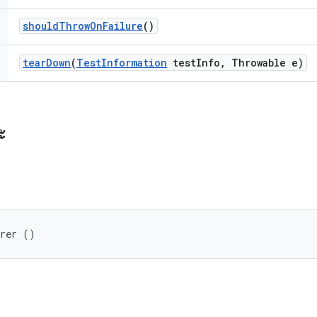
should
Throw
On
Failure
()
tear
Down
(
Test
Information
test
Info
,
Throwable e)
ะ
arer ()