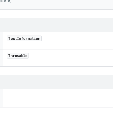
ble e)
Test
Information
Throwable