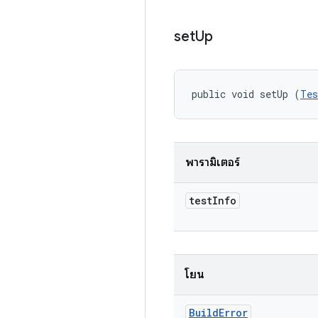
set
Up
public void setUp (
Tes
พารามิเตอร์
test
Info
โยน
Build
Error