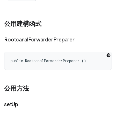
公用建構函式
Rootcanal
Forwarder
Preparer
public RootcanalForwarderPreparer ()
公用方法
set
Up