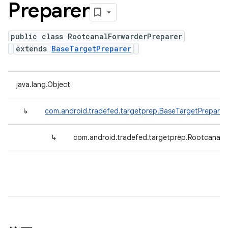
Preparer
public class RootcanalForwarderPreparer
extends
BaseTargetPreparer
java.lang.Object
↳
com.android.tradefed.targetprep.BaseTargetPreparer
↳
com.android.tradefed.targetprep.RootcanalF