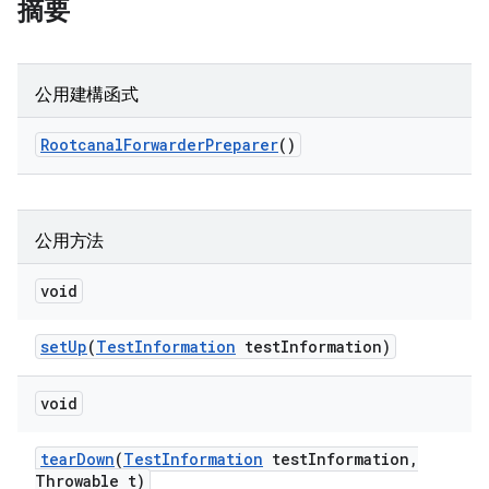
摘要
公用建構函式
Rootcanal
Forwarder
Preparer
()
公用方法
void
set
Up
(
Test
Information
test
Information)
void
tear
Down
(
Test
Information
test
Information
,
Throwable t)