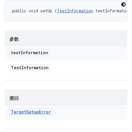
public void setUp (
TestInformation
 testInformation
參數
test
Information
Test
Information
擲回
Target
Setup
Error