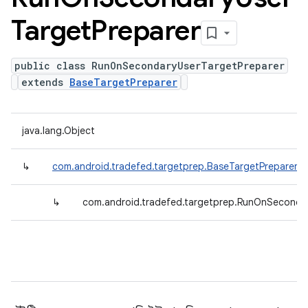
Target
Preparer
public class RunOnSecondaryUserTargetPreparer
extends
BaseTargetPreparer
java.lang.Object
↳
com.android.tradefed.targetprep.BaseTargetPreparer
↳
com.android.tradefed.targetprep.RunOnSeconda