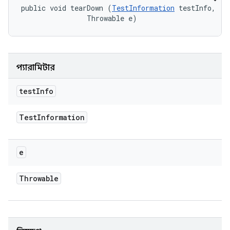
public void tearDown (
TestInformation
 testInfo, 

                Throwable e)
প্যারামিটার
test
Info
Test
Information
e
Throwable