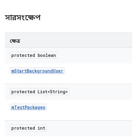
সারসংক্ষেপ
ক্ষেত্র
protected boolean
m
Start
Background
User
protected List<String>
m
Test
Packages
protected int