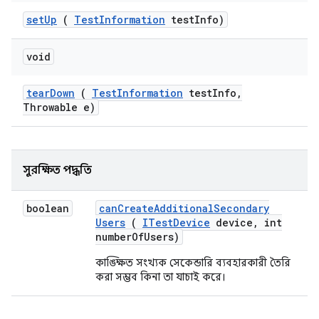
set
Up
(
Test
Information
test
Info)
void
tear
Down
(
Test
Information
test
Info
,
Throwable e)
সুরক্ষিত পদ্ধতি
boolean
can
Create
Additional
Secondary
Users
(
ITest
Device
device
,
int
number
Of
Users)
কাঙ্ক্ষিত সংখ্যক সেকেন্ডারি ব্যবহারকারী তৈরি
করা সম্ভব কিনা তা যাচাই করে।