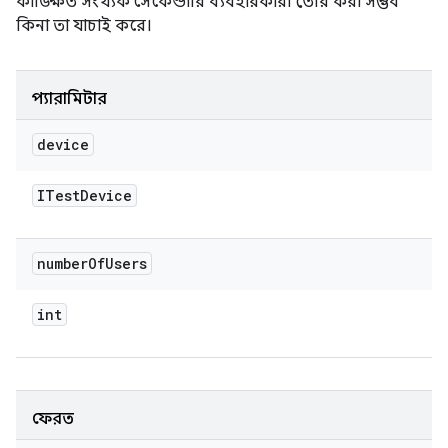
কাঙ্ক্ষিত সংখ্যক সেকেন্ডারি ব্যবহারকারী তৈরি করা সম্ভব
কিনা তা যাচাই করে।
প্যারামিটার
device
ITest
Device
number
Of
Users
int
ফেরত