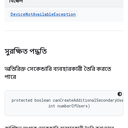
নিক্ষেপ
Device
Not
Available
Exception
সুরক্ষিত পদ্ধতি
অতিরিক্ত সেকেন্ডারি ব্যবহারকারী তৈরি করতে
পারে
protected boolean canCreateAdditionalSecondaryUser
                int numberOfUsers)