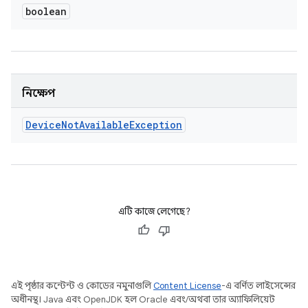
boolean
নিক্ষেপ
Device
Not
Available
Exception
এটি কাজে লেগেছে?
এই পৃষ্ঠার কন্টেন্ট ও কোডের নমুনাগুলি
Content License
-এ বর্ণিত লাইসেন্সের
অধীনস্থ। Java এবং OpenJDK হল Oracle এবং/অথবা তার অ্যাফিলিয়েট