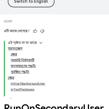
AOSP
এটি কাজে লেগেছে?
এই পৃষ্ঠায় যা যা আছে
সারসংক্ষেপ
ক্ষেত্র
সরকারি নির্মাণকারী
জনসাধারণের পদ্ধতি
সুরক্ষিত পদ্ধতি
ক্ষেত্র
mStartBackgroundUser
mTestPackages
Run
On
Secondary
User