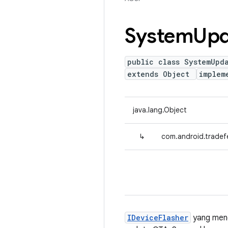
System
Upd
public class SystemUpd
extends Object
implem
java.lang.Object
↳
com.android.tradef
IDeviceFlasher
yang meng