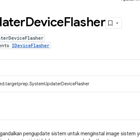
ater
Device
Flasher
aterDeviceFlasher
ents
IDeviceFlasher
ed.targetprep.SystemUpdaterDeviceFlasher
andalkan pengupdate sistem untuk menginstal image sistem y