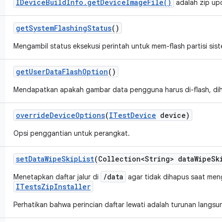
IDeviceBuildInfo.getDeviceImageFile()
adalah zip up
get
System
Flashing
Status
()
Mengambil status eksekusi perintah untuk mem-flash partisi sis
get
User
Data
Flash
Option
()
Mendapatkan apakah gambar data pengguna harus di-flash, dih
override
Device
Options
(
ITest
Device
device)
Opsi penggantian untuk perangkat.
set
Data
Wipe
Skip
List
(Collection<String> data
Wipe
Sk
/data
Menetapkan daftar jalur di
agar tidak dihapus saat me
ITestsZipInstaller
Perhatikan bahwa perincian daftar lewati adalah turunan langsu