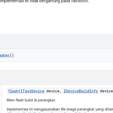
implementasi ini tidak bergantung pada fastboot.
asher
()
flash
(
ITest
Device
device
,
IDevice
Build
Info
device
Mem-flash build di perangkat.
Implementasi ini mengasumsikan file image perangkat yang ditam