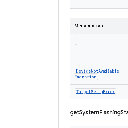
Menampilkan
Device
Not
Available
Exception
Target
Setup
Error
get
System
Flashing
St