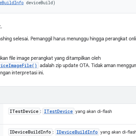
eBuildInfo
 deviceBuild)
.
ashing selesai. Pemanggil harus menunggu hingga perangkat onl
kan file image perangkat yang ditampilkan oleh
viceImageFile()
adalah zip update OTA. Tidak aman menggun
gan interpretasi ini.
ITest
Device
ITest
Device
:
yang akan di-flash
IDevice
Build
Info
IDevice
Build
Info
:
yang akan di-flas