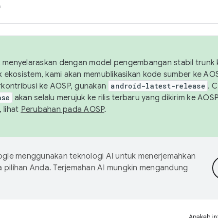
h
uk menyelaraskan dengan model pengembangan stabil trunk
tuk ekosistem, kami akan memublikasikan kode sumber ke A
kontribusi ke AOSP, gunakan
android-latest-release
. 
ase
akan selalu merujuk ke rilis terbaru yang dikirim ke AO
 lihat
Perubahan pada AOSP
.
gle menggunakan teknologi AI untuk menerjemahkan
a pilihan Anda. Terjemahan AI mungkin mengandung
Apakah in