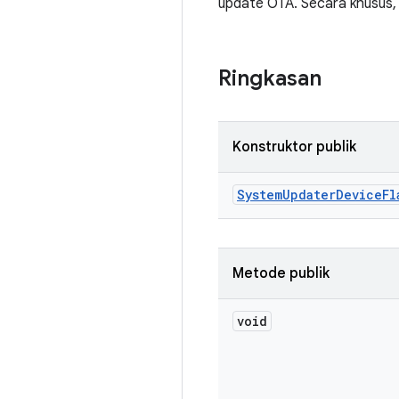
update OTA. Secara khusus, 
Ringkasan
Konstruktor publik
System
Updater
Device
Fl
Metode publik
void