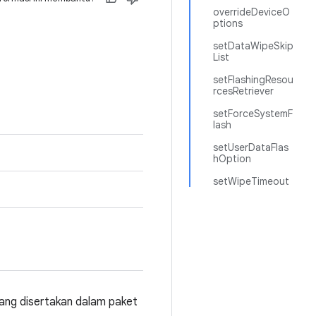
overrideDeviceO
ptions
setDataWipeSkip
List
setFlashingResou
rcesRetriever
setForceSystemF
lash
setUserDataFlas
hOption
setWipeTimeout
ang disertakan dalam paket