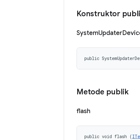
Konstruktor publ
System
Updater
Devic
public SystemUpdaterD
Metode publik
flash
public void flash (
ITe