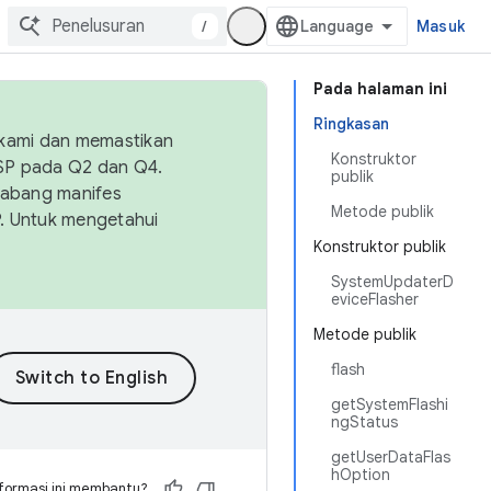
/
Masuk
Pada halaman ini
Ringkasan
 kami dan memastikan
Konstruktor
OSP pada Q2 dan Q4.
publik
Cabang manifes
Metode publik
SP. Untuk mengetahui
Konstruktor publik
SystemUpdaterD
eviceFlasher
Metode publik
flash
getSystemFlashi
ngStatus
getUserDataFlas
hOption
formasi ini membantu?