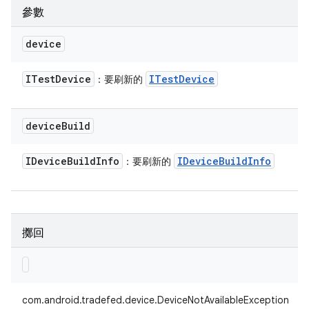
參數
device
ITest
Device
ITest
Device
：要刷新的
device
Build
IDevice
Build
Info
IDevice
Build
Info
：要刷新的
擲回
com.android.tradefed.device.DeviceNotAvailableException