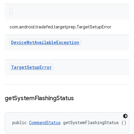
com.android.tradefed.targetprep.TargetSetupError
Device
Not
Available
Exception
Target
Setup
Error
get
System
Flashing
Status
public 
CommandStatus
 getSystemFlashingStatus ()