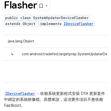
Flasher
public class SystemUpdaterDeviceFlasher
extends Object
implements
IDeviceFlasher
java.lang.Object
↳
com.android.tradefed.targetprep.SystemUpdaterDevic
IDeviceFlasher
：依賴系統更新程式安裝 OTA 更新套件
中綁定的系統映像檔。具體來說，這項實作項目不會依賴
Fastboot。