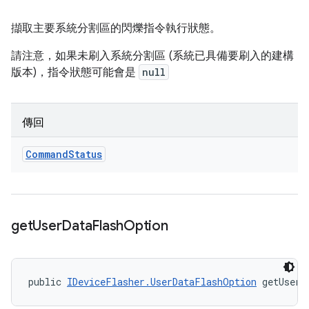
擷取主要系統分割區的閃爍指令執行狀態。
請注意，如果未刷入系統分割區 (系統已具備要刷入的建構
版本)，指令狀態可能會是
null
傳回
Command
Status
get
User
Data
Flash
Option
public 
IDeviceFlasher.UserDataFlashOption
 getUserD