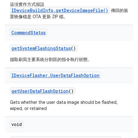
這項實作方式假設
IDeviceBuildInfo.getDeviceImageFile()
傳回的裝
置映像檔是 OTA 更新 ZIP 檔。
Command
Status
get
System
Flashing
Status
()
擷取刷寫主要系統分割區的指令執行狀態。
IDevice
Flasher
.
User
Data
Flash
Option
get
User
Data
Flash
Option
()
Gets whether the user data image should be flashed,
wiped, or retained
void