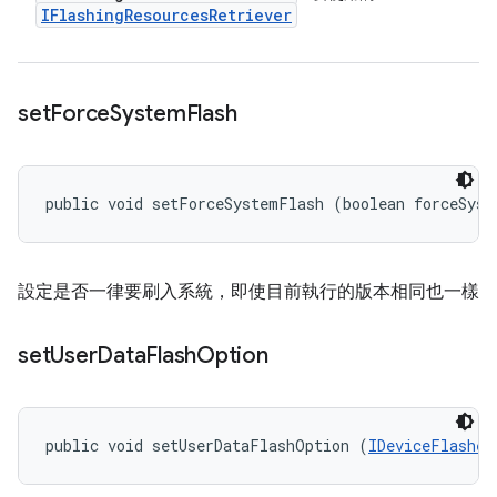
IFlashing
Resources
Retriever
set
Force
System
Flash
public void setForceSystemFlash (boolean forceSyst
設定是否一律要刷入系統，即使目前執行的版本相同也一樣
set
User
Data
Flash
Option
public void setUserDataFlashOption (
IDeviceFlasher