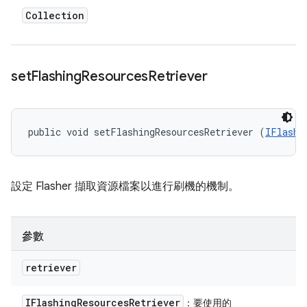
Collection
set
Flashing
Resources
Retriever
public void setFlashingResourcesRetriever (
IFlashi
設定 Flasher 擷取資源檔案以進行刷機的機制。
參數
retriever
IFlashing
Resources
Retriever
：要使用的