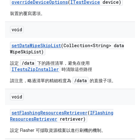
override
Device
Options
(
ITest
Device
device)
裝置的覆寫選項。
void
set
Data
Wipe
Skip
List
(Collection<String> data
Wipe
Skip
List)
/data
設定
下的路徑清單，避免在使用
ITestsZipInstaller
時清除這些路徑
/data
請注意，略過清單的精細程度為
的直接子項。
void
set
Flashing
Resources
Retriever
(
IFlashing
Resources
Retriever
retriever)
設定 Flasher 可擷取資源檔案以進行刷機的機制。