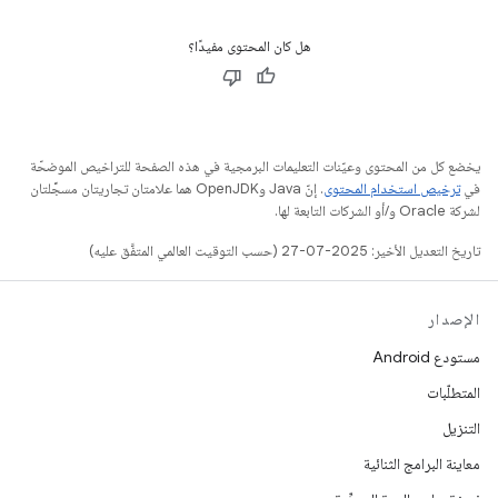
هل كان المحتوى مفيدًا؟
يخضع كل من المحتوى وعيّنات التعليمات البرمجية في هذه الصفحة للتراخيص الموضحّة
في
ترخيص استخدام المحتوى
. إنّ Java وOpenJDK هما علامتان تجاريتان مسجَّلتان
لشركة Oracle و/أو الشركات التابعة لها.
تاريخ التعديل الأخير: 2025-07-27 (حسب التوقيت العالمي المتفَّق عليه)
الإصدار
مستودع Android
المتطلّبات
التنزيل
معاينة البرامج الثنائية