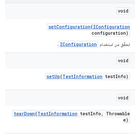
void
set
Configuration
(
IConfiguration
configuration)
IConfiguration
تحقِّق من استخدام
.
void
set
Up
(
Test
Information
test
Info)
void
tear
Down
(
Test
Information
test
Info
,
Throwable
e)