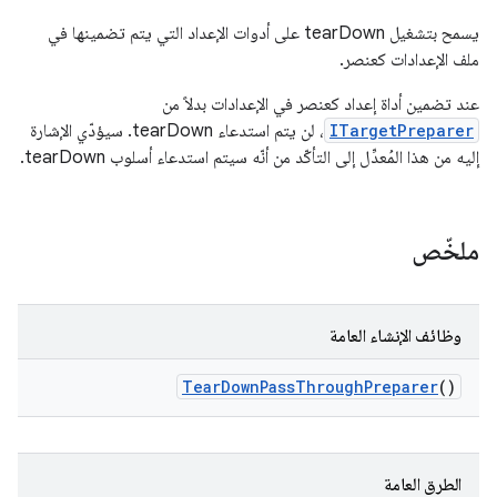
يسمح بتشغيل tearDown على أدوات الإعداد التي يتم تضمينها في
ملف الإعدادات كعنصر.
عند تضمين أداة إعداد كعنصر في الإعدادات بدلاً من
ITargetPreparer
، لن يتم استدعاء tearDown. سيؤدّي الإشارة
إليه من هذا المُعدِّل إلى التأكّد من أنّه سيتم استدعاء أسلوب tearDown.
ملخّص
وظائف الإنشاء العامة
Tear
Down
Pass
Through
Preparer
()
الطرق العامة