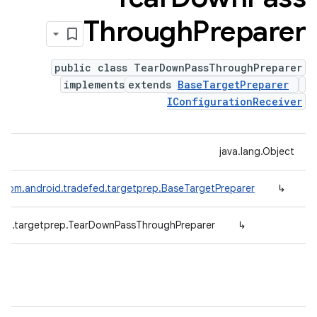
Through
Preparer
public class TearDownPassThroughPreparer
implements
extends
BaseTargetPreparer
IConfigurationReceiver
java.lang.Object
com.android.tradefed.targetprep.BaseTargetPreparer
↳
fed.targetprep.TearDownPassThroughPreparer
↳