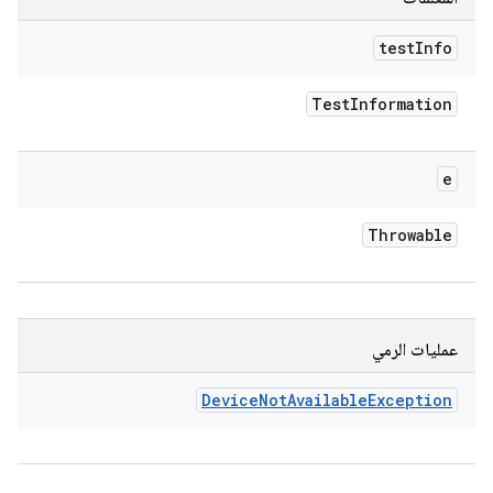
test
Info
Test
Information
e
Throwable
عمليات الرمي
Device
Not
Available
Exception