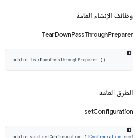
وظائف الإنشاء العامة
Tear
Down
Pass
Through
Preparer
public TearDownPassThroughPreparer ()
الطرق العامة
set
Configuration
public void setConfiguration (
IConfiguration
 confi