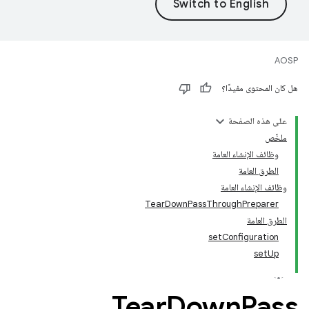
AOSP
هل كان المحتوى مفيدًا؟
على هذه الصفحة
ملخّص
وظائف الإنشاء العامة
الطرق العامة
وظائف الإنشاء العامة
TearDownPassThroughPreparer
الطرق العامة
setConfiguration
setUp
Tear
Down
Pass