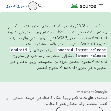
تسجيل الدخول
اعتبارًا من عام 2026، ولضمان اتّساق نموذج التطوير الثابت الأساسي
واستقرار المنصة في النظام المتكامل، سننشر رمز المصدر في مشروع
Android مفتوح المصدر (AOSP) في الربعَين الثاني والرابع. لبناء
مشروع Android مفتوح المصدر والمساهمة فيه، استخدِم
android-latest-release
. سيشير فرع بيان
android-
latest-release
دائمًا إلى أحدث إصدار تم نشره في مشروع
Android مفتوح المصدر. لمزيد من المعلومات، يُرجى الاطّلاع على
التغييرات في مشروع Android مفتوح المصدر
.
تستخدم Google تكنولوجيا الذكاء الاصطناعي لترجمة المحتوى إلى
لغتك المفضّلة، وقد تتضمّن بعض الأخطاء.