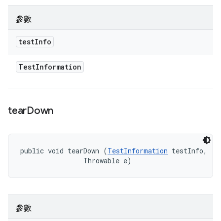
參數
test
Info
Test
Information
tear
Down
public void tearDown (
TestInformation
 testInfo, 

                Throwable e)
參數