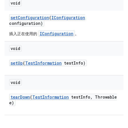
void
set
Configuration
(
IConfiguration
configuration)
IConfiguration
插入正在使用的
。
void
set
Up
(
Test
Information
test
Info)
void
tear
Down
(
Test
Information
test
Info
,
Throwable
e)