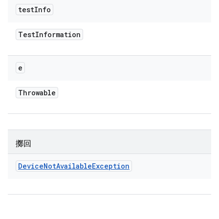
test
Info
Test
Information
e
Throwable
擲回
Device
Not
Available
Exception