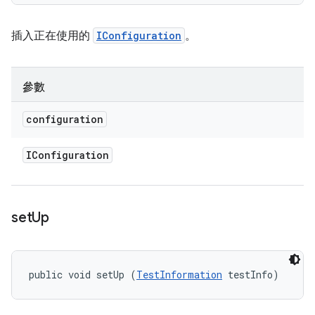
插入正在使用的
IConfiguration
。
參數
configuration
IConfiguration
set
Up
public void setUp (
TestInformation
 testInfo)