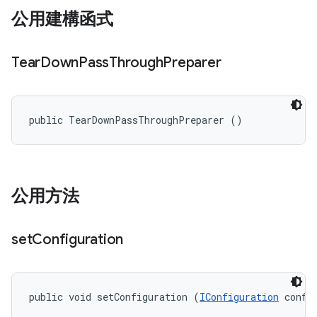
公用建構函式
Tear
Down
Pass
Through
Preparer
public TearDownPassThroughPreparer ()
公用方法
set
Configuration
public void setConfiguration (
IConfiguration
 confi