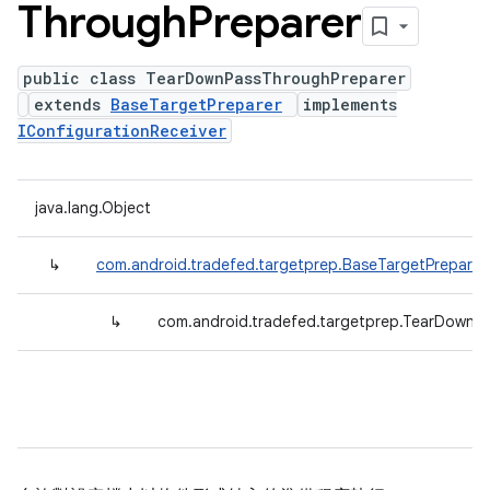
Through
Preparer
public class TearDownPassThroughPreparer
extends
BaseTargetPreparer
implements
IConfigurationReceiver
java.lang.Object
↳
com.android.tradefed.targetprep.BaseTargetPreparer
↳
com.android.tradefed.targetprep.TearDownP