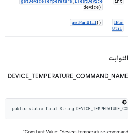
get
Device
Temperature
(
ITest
Device
int
device)
get
Run
Util
()
IRun
Util
الثوابت
DEVICE
_
TEMPERATURE
_
COMMAND
_
NAME
public static final String DEVICE_TEMPERATURE_COMM
Constant Value: "device-temperature-command"