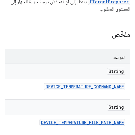
ITargetPreparer
ينتظر إلى أن تنخفض درجة حرارة الجهاز إلى
المستوى المطلوب
ملخّص
الثوابت
String
DEVICE
_
TEMPERATURE
_
COMMAND
_
NAME
String
DEVICE
_
TEMPERATURE
_
FILE
_
PATH
_
NAME