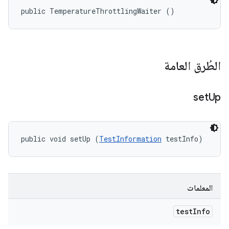
public TemperatureThrottlingWaiter ()
الطُرق العامة
set
Up
public void setUp (
TestInformation
 testInfo)
المعلمات
test
Info