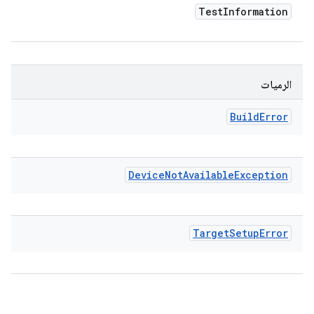
Test
Information
الرميات
Build
Error
Device
Not
Available
Exception
Target
Setup
Error