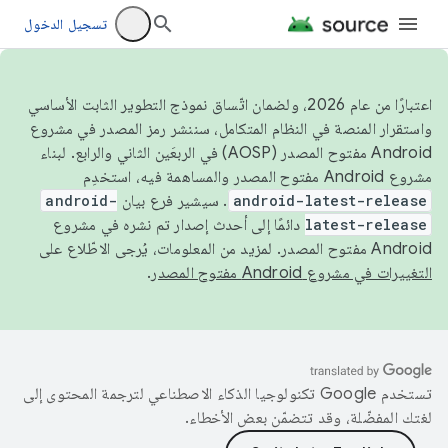
تسجيل الدخول
اعتبارًا من عام 2026، ولضمان اتّساق نموذج التطوير الثابت الأساسي
واستقرار المنصة في النظام المتكامل، سننشر رمز المصدر في مشروع
Android مفتوح المصدر (AOSP) في الربعَين الثاني والرابع. لبناء
مشروع Android مفتوح المصدر والمساهمة فيه، استخدِم
android-latest-release
. سيشير فرع بيان
android-
latest-release
دائمًا إلى أحدث إصدار تم نشره في مشروع
Android مفتوح المصدر. لمزيد من المعلومات، يُرجى الاطّلاع على
التغييرات في مشروع Android مفتوح المصدر
.
تستخدم Google تكنولوجيا الذكاء الاصطناعي لترجمة المحتوى إلى
لغتك المفضّلة، وقد تتضمّن بعض الأخطاء.