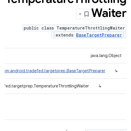
Waiter
public class TemperatureThrottlingWaiter
extends
BaseTargetPreparer
java.lang.Object
com.android.tradefed.targetprep.BaseTargetPreparer
↳
defed.targetprep.TemperatureThrottlingWaiter
↳