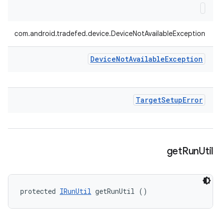
com.android.tradefed.device.DeviceNotAvailableException
Device
Not
Available
Exception
Target
Setup
Error
get
Run
Util
protected 
IRunUtil
 getRunUtil ()