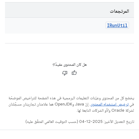
المرتجعات
IRun
Util
هل كان المحتوى مفيدًا؟
يخضع كل من المحتوى وعيّنات التعليمات البرمجية في هذه الصفحة للتراخيص الموضحّة
في
ترخيص استخدام المحتوى
. إنّ Java وOpenJDK هما علامتان تجاريتان مسجَّلتان
لشركة Oracle و/أو الشركات التابعة لها.
تاريخ التعديل الأخير: 2025-12-04 (حسب التوقيت العالمي المتفَّق عليه)