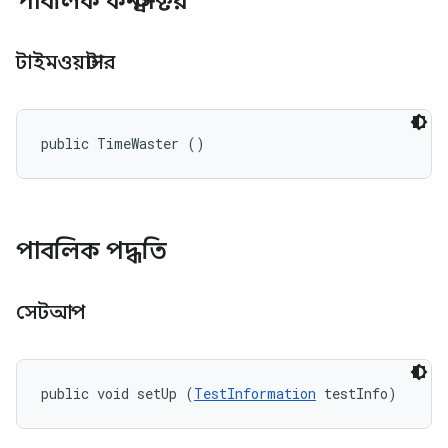
পাবলিক কনস্ট্রাক্টর
টাইমওয়াস্টার
public TimeWaster ()
পাবলিক পদ্ধতি
সেটআপ
public void setUp (
TestInformation
 testInfo)