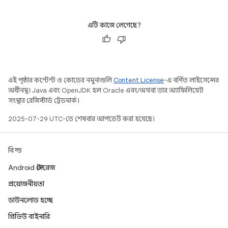
এটি কাজে লেগেছে?
এই পৃষ্ঠার কন্টেন্ট ও কোডের নমুনাগুলি
Content License
-এ বর্ণিত লাইসেন্সের
অধীনস্থ। Java এবং OpenJDK হল Oracle এবং/অথবা তার অ্যাফিলিয়েট
সংস্থার রেজিস্টার্ড ট্রেডমার্ক।
2025-07-29 UTC-তে শেষবার আপডেট করা হয়েছে।
বিল্ড
Android স্টোরেজ
প্রয়োজনীয়তা
ডাউনলোড হচ্ছে
প্রিভিউ বাইনারি