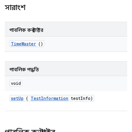
সারাংশ
পাবলিক কনস্ট্রাক্টর
Time
Waster
()
পাবলিক পদ্ধতি
void
set
Up
(
Test
Information
test
Info)