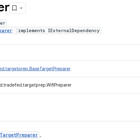
er
er
parer
implements IExternalDependency
ed.targetprep.BaseTargetPreparer
d.tradefed.targetprep.WifiPreparer
TargetPreparer
。