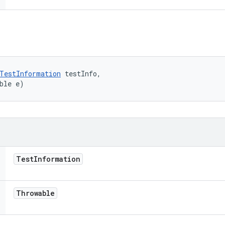
TestInformation
 testInfo, 

ble e)
Test
Information
Throwable