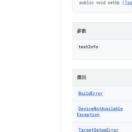
public void setUp (
Tes
參數
test
Info
擲回
Build
Error
Device
Not
Available
Exception
Target
Setup
Error