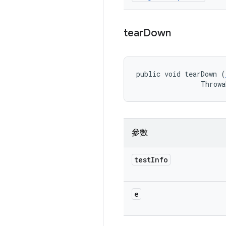
tear
Down
public void tearDown (
                Throwa
參數
test
Info
e