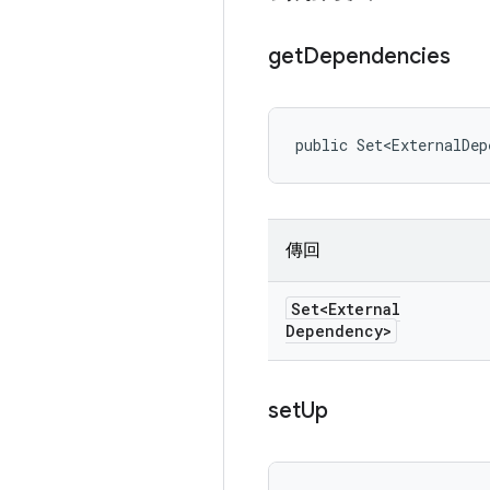
get
Dependencies
public Set<ExternalDep
傳回
Set<External
Dependency>
set
Up