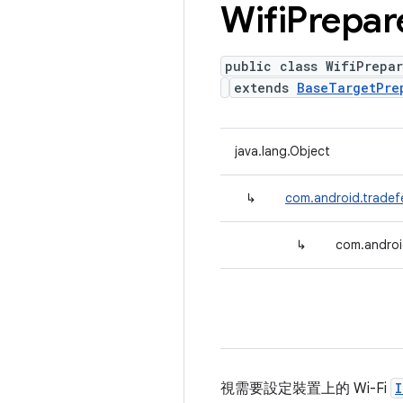
Wifi
Prepar
public class WifiPrepar
extends
BaseTargetPre
java.lang.Object
↳
com.android.tradef
↳
com.androi
視需要設定裝置上的 Wi-Fi
I