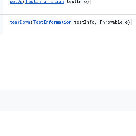
set
Up
(
Test
Information
test
Info)
tear
Down
(
Test
Information
test
Info
,
Throwable e)
)