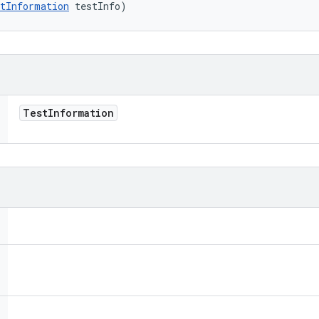
tInformation
 testInfo)
Test
Information