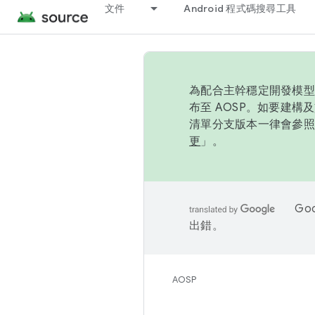
文件
Android 程式碼搜尋工具
為配合主幹穩定開發模型，
布至 AOSP。如要建構及
清單分支版本一律會參照推
更
」。
Go
出錯。
AOSP