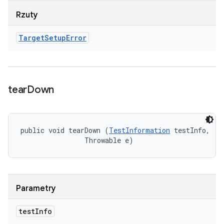
Rzuty
Target
Setup
Error
tear
Down
public void tearDown (
TestInformation
 testInfo, 

                Throwable e)
Parametry
test
Info