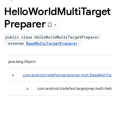
Hello
World
Multi
Target
Preparer
public class HelloWorldMultiTargetPreparer
extends
BaseMultiTargetPreparer
java.lang.Object
↳
com.android.tradefed.targetprep.multi.BaseMultiTarg
↳
com.android.tradefed.targetprep.multi.HelloW