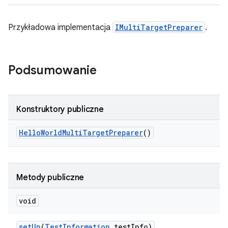
Przykładowa implementacja
IMultiTargetPreparer
.
Podsumowanie
Konstruktory publiczne
Hello
World
Multi
Target
Preparer
()
Metody publiczne
void
set
Up
(
Test
Information
test
Info)