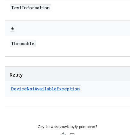
Test
Information
e
Throwable
Rzuty
Device
Not
Available
Exception
Czy te wskazówki były pomocne?