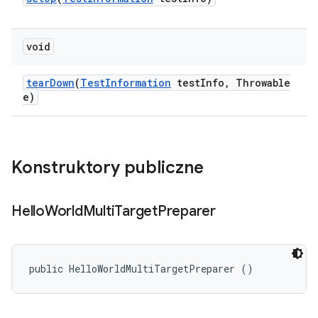
void
tear
Down
(
Test
Information
test
Info
,
Throwable
e)
Konstruktory publiczne
Hello
World
Multi
Target
Preparer
public HelloWorldMultiTargetPreparer ()