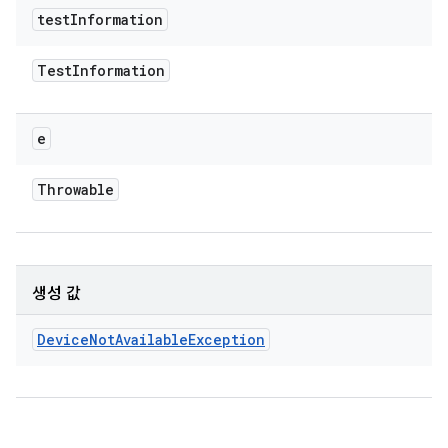
test
Information
Test
Information
e
Throwable
생성 값
Device
Not
Available
Exception