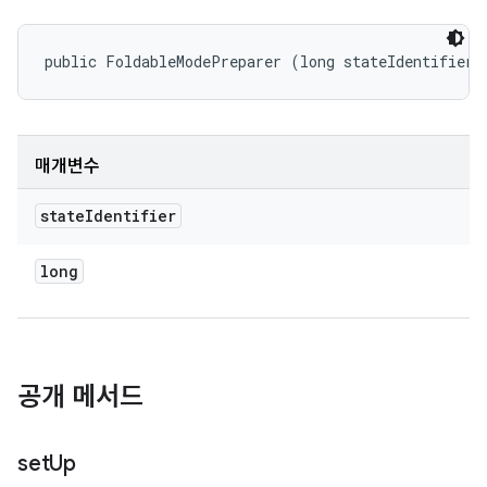
public FoldableModePreparer (long stateIdentifier)
매개변수
state
Identifier
long
공개 메서드
set
Up