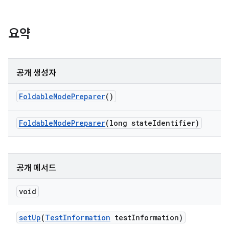
요약
공개 생성자
Foldable
Mode
Preparer
()
Foldable
Mode
Preparer
(long state
Identifier)
공개 메서드
void
set
Up
(
Test
Information
test
Information)