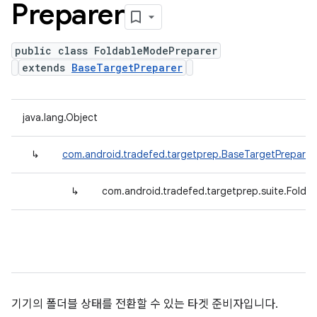
Preparer
public class FoldableModePreparer
extends
BaseTargetPreparer
java.lang.Object
↳
com.android.tradefed.targetprep.BaseTargetPreparer
↳
com.android.tradefed.targetprep.suite.Folda
기기의 폴더블 상태를 전환할 수 있는 타겟 준비자입니다.