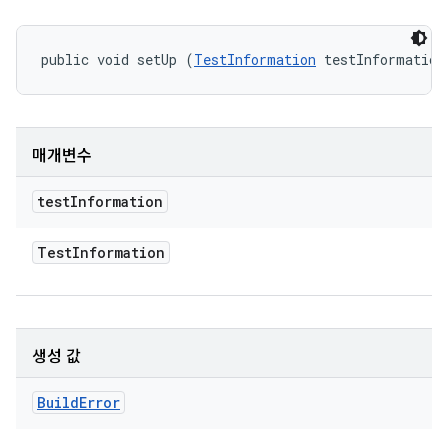
public void setUp (
TestInformation
 testInformation
매개변수
test
Information
Test
Information
생성 값
Build
Error