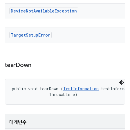
Device
Not
Available
Exception
Target
Setup
Error
tear
Down
public void tearDown (
TestInformation
 testInformati
                Throwable e)
매개변수