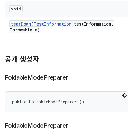
void
tear
Down
(
Test
Information
test
Information
,
Throwable e)
공개 생성자
Foldable
Mode
Preparer
public FoldableModePreparer ()
Foldable
Mode
Preparer