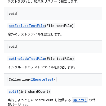
テストを実行し、結果をリスナーに報告します。
void
set
Exclude
Test
File
(File test
File)
除外のテストファイルを設定します。
void
set
Include
Test
File
(File test
File)
インクルードのテストファイルを設定します。
Collection<
IRemote
Test
>
split
(int shard
Count)
split()
実行しようとした shardCount も提供する
の代
替バージョン。