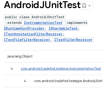
Android
JUnit
Test
public class AndroidJUnitTest
extends
InstrumentationTest
implements
IRuntimeHintProvider
,
IShardableTest
,
ITestAnnotationFilterReceiver
,
ITestFileFilterReceiver
,
ITestFilterReceiver
java.lang.Object
↳
com.android.tradefed.testtype.InstrumentationTest
↳
com.android.tradefed.testtype.AndroidJUnitT