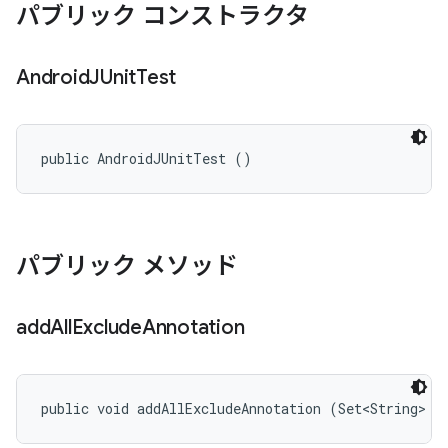
パブリック コンストラクタ
Android
JUnit
Test
public AndroidJUnitTest ()
パブリック メソッド
add
All
Exclude
Annotation
public void addAllExcludeAnnotation (Set<String> e