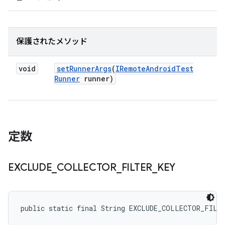
保護されたメソッド
void
set
Runner
Args
(
IRemote
Android
Test
Runner
runner)
定数
EXCLUDE
_
COLLECTOR
_
FILTER
_
KEY
public static final String EXCLUDE_COLLECTOR_FILT