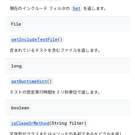
Set
現在のインクルード フィルタの
を返します。
File
get
Include
Test
File
()
含まれているテストを含むファイルを返します。
long
get
Runtime
Hint
()
テストの想定実行時間をミリ秒単位で返します。
boolean
is
Class
Or
Method
(String filter)
文字列がクラスまたはメソッドの名前であるかどうかを返し