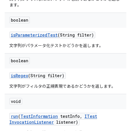
ます。
boolean
is
Parameterized
Test
(String filter)
文字列がパラメータ化テストかどうかを返します。
boolean
is
Regex
(String filter)
文字列がフィルタの正規表現であるかどうかを返します。
void
run
(
Test
Information
test
Info
,
ITest
Invocation
Listener
listener)