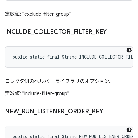
定数値: "exclude-filter-group"
INCLUDE
_
COLLECTOR
_
FILTER
_
KEY
public static final String INCLUDE_COLLECTOR_FILT
コレクタ側のヘルパー ライブラリのオプション。
定数値: "include-filter-group"
NEW
_
RUN
_
LISTENER
_
ORDER
_
KEY
public static final String NEW_RUN_LISTENER_ORDER_