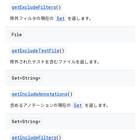
get
Exclude
Filters
()
Set
除外フィルタの現在の
を返します。
File
get
Exclude
Test
File
()
除外されたテストを含むファイルを返します。
Set<String>
get
Include
Annotations
()
Set
含めるアノテーションの現在の
を返します。
Set<String>
get
Include
Filters
()