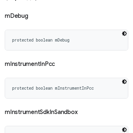
m
Debug
protected boolean mDebug
m
Instrument
In
Pcc
protected boolean mInstrumentInPcc
m
Instrument
Sdk
In
Sandbox