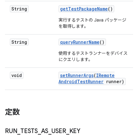
String
get
Test
Package
Name
()
実行するテストの Java パッケージ
を取得します。
String
query
Runner
Name
()
使用するテストランナーをデバイス
にクエリします。
void
set
Runner
Args
(
IRemote
Android
Test
Runner
runner)
定数
RUN
_
TESTS
_
AS
_
USER
_
KEY