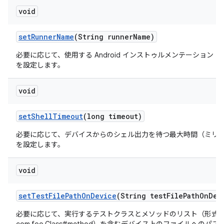
void
set
Runner
Name
(String runner
Name)
必要に応じて、使用する Android インストゥルメンテーション 
を設定します。
void
set
Shell
Timeout
(long timeout)
必要に応じて、デバイスからのシェル出力を待つ最大時間（ミリ
を設定します。
void
set
Test
File
Path
On
Device
(String test
File
Path
On
Dev
必要に応じて、実行するテストクラスとメソッドのリスト（形式: