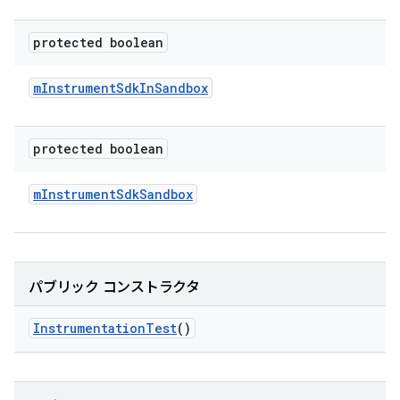
protected boolean
m
Instrument
Sdk
In
Sandbox
protected boolean
m
Instrument
Sdk
Sandbox
パブリック コンストラクタ
Instrumentation
Test
()