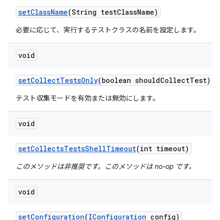
set
Class
Name
(String test
Class
Name)
必要に応じて、実行するテストクラスの名前を設定します。
void
set
Collect
Tests
Only
(boolean should
Collect
Test)
テスト収集モードを有効または無効にします。
void
set
Collects
Tests
Shell
Timeout
(int timeout)
このメソッドは非推奨です。このメソッドは no-op です。
void
set
Configuration
(
IConfiguration
config)