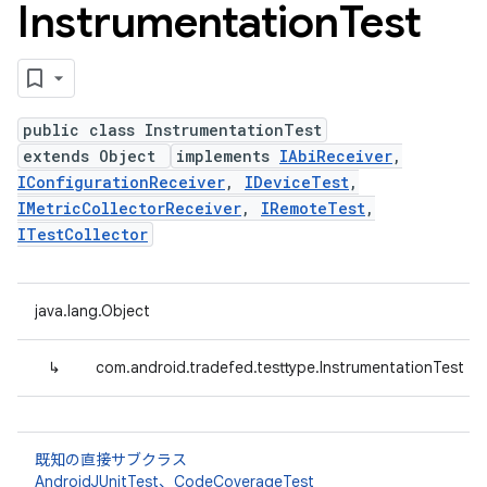
Instrumentation
Test
public class InstrumentationTest
extends Object
implements
IAbiReceiver
,
IConfigurationReceiver
,
IDeviceTest
,
IMetricCollectorReceiver
,
IRemoteTest
,
ITestCollector
java.lang.Object
↳
com.android.tradefed.testtype.InstrumentationTest
既知の直接サブクラス
AndroidJUnitTest
、
CodeCoverageTest