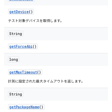
get
Device
()
テスト対象デバイスを取得します。
String
get
Force
Abi
()
long
get
Max
Timeout
()
計測に設定された最大タイムアウトを返します。
String
get
Package
Name
()