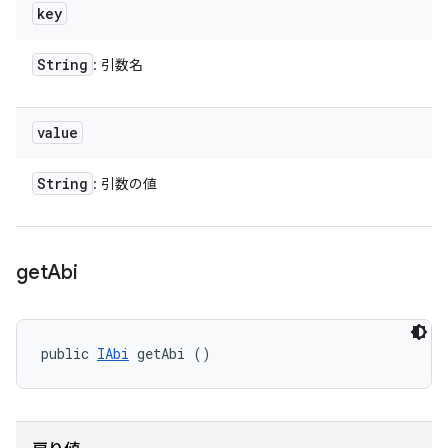
key
String
: 引数名
value
String
: 引数の値
get
Abi
public 
IAbi
 getAbi ()