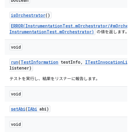
boolean
is
Orchestrator
()
ERROR(InstrumentationTest.mOrchestrator/#mOrches
InstrumentationTest.mOrchestrator)
の値を返します。
void
run
(
Test
Information
test
Info
,
ITest
Invocation
Lis
listener)
テストを実行し、結果をリスナーに報告します。
void
set
Abi
(
IAbi
abi)
void