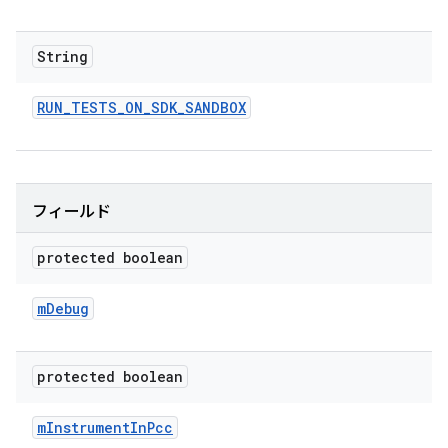
String
RUN
_
TESTS
_
ON
_
SDK
_
SANDBOX
フィールド
protected boolean
m
Debug
protected boolean
m
Instrument
In
Pcc