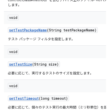
com.foo.Class#method）を含むデバイス上のファイルへのパス
します。
void
set
Test
Package
Name
(String test
Package
Name)
テスト パッケージ フィルタを設定します。
void
set
Test
Size
(String size)
必要に応じて、実行するテストのサイズを設定します。
void
set
Test
Timeout
(long timeout)
必要に応じて、個々のテスト実行の最大時間（ミリ秒単位）を設