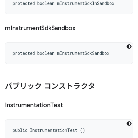
protected boolean mInstrumentSdkInSandbox
m
Instrument
Sdk
Sandbox
protected boolean mInstrumentSdkSandbox
パブリック コンストラクタ
Instrumentation
Test
public InstrumentationTest ()