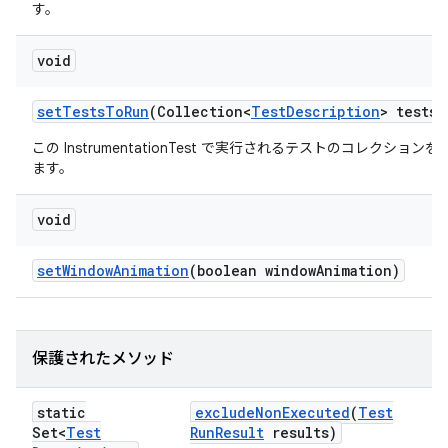
す。
void
set
Tests
To
Run
(Collection<
Test
Description
> tests)
この InstrumentationTest で実行されるテストのコレクション
ます。
void
set
Window
Animation
(boolean window
Animation)
保護されたメソッド
static
exclude
Non
Executed
(
Test
Set<
Test
Run
Result
results)