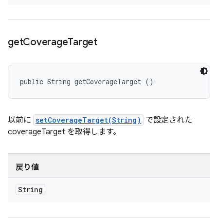
get
Coverage
Target
public String getCoverageTarget ()
以前に
setCoverageTarget(String)
で設定された
coverageTarget を取得します。
戻り値
String