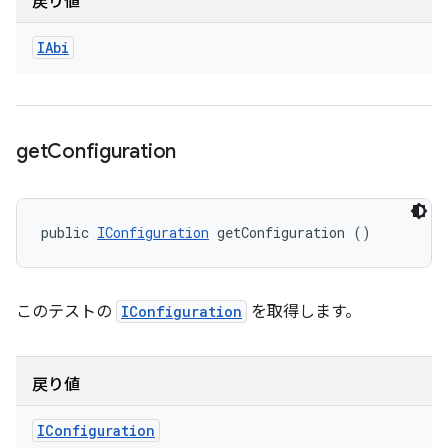
戻り値
IAbi
get
Configuration
public 
IConfiguration
 getConfiguration ()
このテストの
IConfiguration
を取得します。
戻り値
IConfiguration