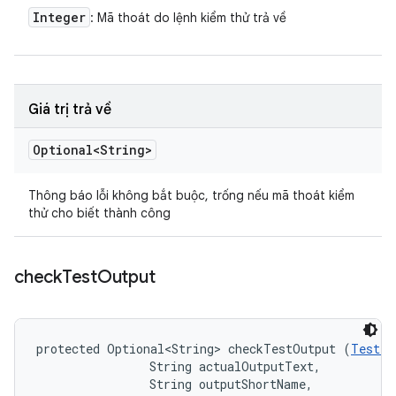
Integer
: Mã thoát do lệnh kiểm thử trả về
Giá trị trả về
Optional<String>
Thông báo lỗi không bắt buộc, trống nếu mã thoát kiểm
thử cho biết thành công
check
Test
Output
protected Optional<String> checkTestOutput (
TestIn
                String actualOutputText, 

                String outputShortName, 
