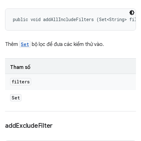
public void addAllIncludeFilters (Set<String> filt
Thêm
Set
bộ lọc để đưa các kiểm thử vào.
Tham số
filters
Set
add
Exclude
Filter