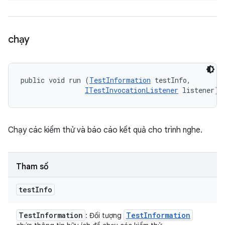
chạy
public void run (
TestInformation
 testInfo, 

ITestInvocationListener
 listener)
Chạy các kiểm thử và báo cáo kết quả cho trình nghe.
Tham số
test
Info
Test
Information
Test
Information
: Đối tượng