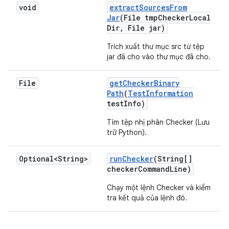
void
extract
Sources
From
Jar
(File tmp
Checker
Local
Dir
,
File jar)
Trích xuất thư mục src từ tệp
jar đã cho vào thư mục đã cho.
File
get
Checker
Binary
Path
(
Test
Information
test
Info)
Tìm tệp nhị phân Checker (Lưu
trữ Python).
Optional<String>
run
Checker
(String[]
checker
Command
Line)
Chạy một lệnh Checker và kiểm
tra kết quả của lệnh đó.