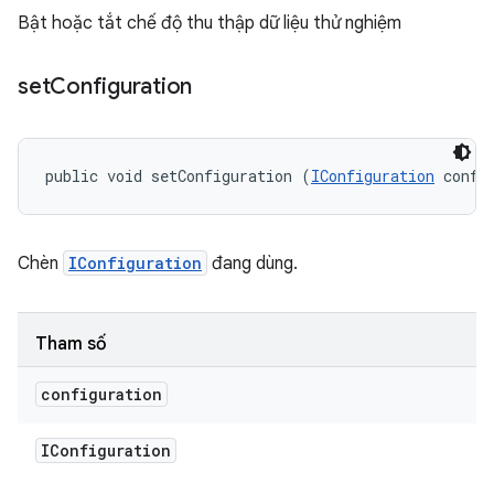
Bật hoặc tắt chế độ thu thập dữ liệu thử nghiệm
set
Configuration
public void setConfiguration (
IConfiguration
 confi
Chèn
IConfiguration
đang dùng.
Tham số
configuration
IConfiguration