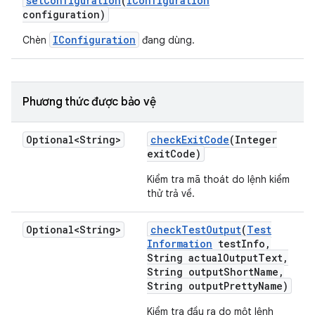
set
Configuration
(
IConfiguration
configuration)
IConfiguration
Chèn
đang dùng.
Phương thức được bảo vệ
Optional<String>
check
Exit
Code
(Integer
exit
Code)
Kiểm tra mã thoát do lệnh kiểm
thử trả về.
Optional<String>
check
Test
Output
(
Test
Information
test
Info
,
String actual
Output
Text
,
String output
Short
Name
,
String output
Pretty
Name)
Kiểm tra đầu ra do một lệnh