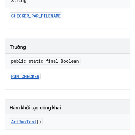
String
CHECKER
_
PAR
_
FILENAME
Trường
public static final Boolean
RUN
_
CHECKER
Hàm khởi tạo công khai
Art
Run
Test
()