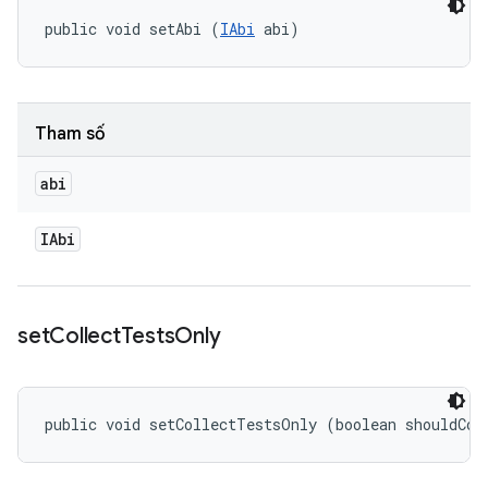
public void setAbi (
IAbi
 abi)
Tham số
abi
IAbi
set
Collect
Tests
Only
public void setCollectTestsOnly (boolean shouldCol