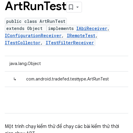
Art
Run
Test
public class ArtRunTest
extends Object
implements
IAbiReceiver
,
IConfigurationReceiver
,
IRemoteTest
,
ITestCollector
,
ITestFilterReceiver
java.lang.Object
↳
com.android.tradefed.testtype.ArtRunTest
Một trình chạy kiểm thử để chạy các bài kiểm thử thời