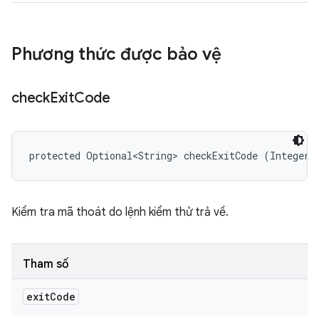
Phương thức được bảo vệ
check
Exit
Code
protected Optional<String> checkExitCode (Integer 
Kiểm tra mã thoát do lệnh kiểm thử trả về.
Tham số
exit
Code