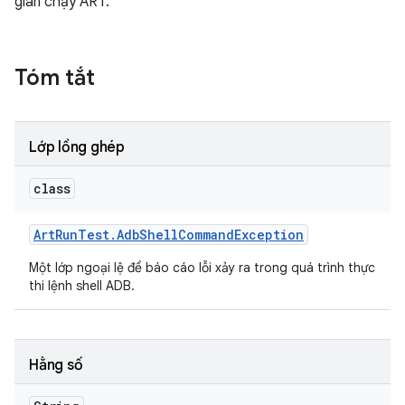
gian chạy ART.
Tóm tắt
Lớp lồng ghép
class
Art
Run
Test
.
Adb
Shell
Command
Exception
Một lớp ngoại lệ để báo cáo lỗi xảy ra trong quá trình thực
thi lệnh shell ADB.
Hằng số