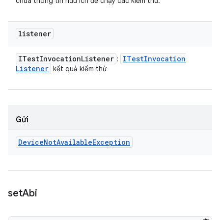
chứa thông tin hữu ích để chạy các kiểm thử.
listener
ITest
Invocation
Listener
ITest
Invocation
:
Listener
kết quả kiểm thử
Gửi
Device
Not
Available
Exception
set
Abi