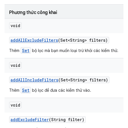
Phương thức công khai
void
add
All
Exclude
Filters
(Set<String> filters)
Set
Thêm
bộ lọc mà bạn muốn loại trừ khỏi các kiểm thử.
void
add
All
Include
Filters
(Set<String> filters)
Set
Thêm
bộ lọc để đưa các kiểm thử vào.
void
add
Exclude
Filter
(String filter)