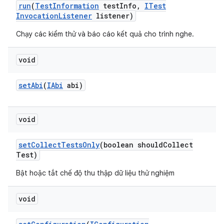
run
(
Test
Information
test
Info
,
ITest
Invocation
Listener
listener)
Chạy các kiểm thử và báo cáo kết quả cho trình nghe.
void
set
Abi
(
IAbi
abi)
void
set
Collect
Tests
Only
(boolean should
Collect
Test)
Bật hoặc tắt chế độ thu thập dữ liệu thử nghiệm
void