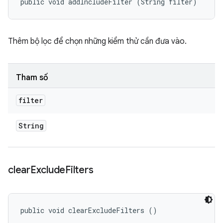
public void addIncludeFilter (String filter)
Thêm bộ lọc để chọn những kiểm thử cần đưa vào.
Tham số
filter
String
clear
Exclude
Filters
public void clearExcludeFilters ()