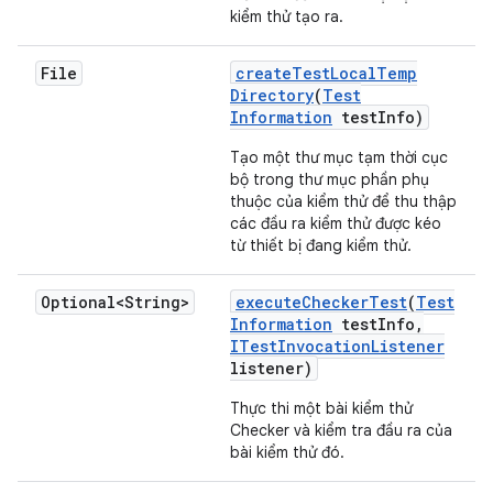
kiểm thử tạo ra.
File
create
Test
Local
Temp
Directory
(
Test
Information
test
Info)
Tạo một thư mục tạm thời cục
bộ trong thư mục phần phụ
thuộc của kiểm thử để thu thập
các đầu ra kiểm thử được kéo
từ thiết bị đang kiểm thử.
Optional<String>
execute
Checker
Test
(
Test
Information
test
Info
,
ITest
Invocation
Listener
listener)
Thực thi một bài kiểm thử
Checker và kiểm tra đầu ra của
bài kiểm thử đó.