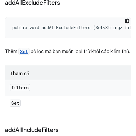
add
All
Exclude
Filters
public void addAllExcludeFilters (Set<String> filt
Thêm
Set
bộ lọc mà bạn muốn loại trừ khỏi các kiểm thử.
Tham số
filters
Set
add
All
Include
Filters