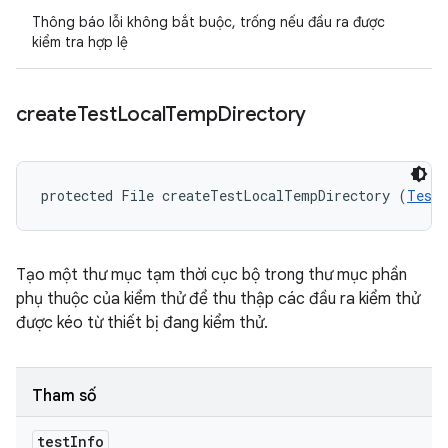
Thông báo lỗi không bắt buộc, trống nếu đầu ra được
kiểm tra hợp lệ
create
Test
Local
Temp
Directory
protected File createTestLocalTempDirectory (
TestI
Tạo một thư mục tạm thời cục bộ trong thư mục phần
phụ thuộc của kiểm thử để thu thập các đầu ra kiểm thử
được kéo từ thiết bị đang kiểm thử.
Tham số
test
Info