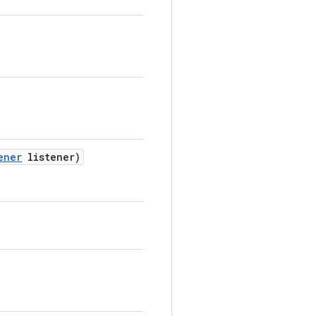
ener
listener)