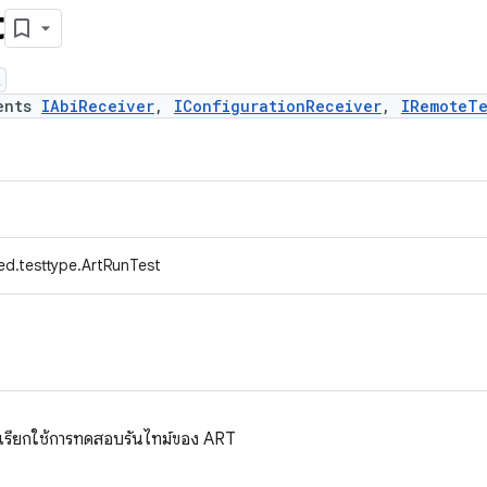
t
t
ents
IAbiReceiver
,
IConfigurationReceiver
,
IRemoteTe
ed.testtype.ArtRunTest
เรียกใช้การทดสอบรันไทม์ของ ART