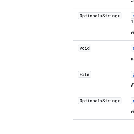
ม
Optional<String>
l
เ
void
แ
File
ค
Optional<String>
เ