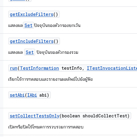
get
Exclude
Filters
()
Set
แสดงผล
ปัจจุบันของตัวกรองยกเว้น
get
Include
Filters
()
Set
แสดงผล
ปัจจุบันของตัวกรองรวม
run
(
Test
Information
test
Info
,
ITest
Invocation
List
เรียกใช้การทดสอบและรายงานผลลัพธ์ไปยังผู้ฟัง
set
Abi
(
IAbi
abi)
set
Collect
Tests
Only
(boolean should
Collect
Test)
เปิดหรือปิดใช้โหมดการรวบรวมการทดสอบ