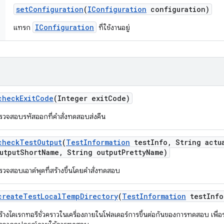
set
Configuration
(
IConfiguration
configuration)
IConfiguration
แทรก
ที่ใช้งานอยู่
check
Exit
Code
(Integer exit
Code)
รวจสอบรหัสออกที่คำสั่งทดสอบส่งคืน
check
Test
Output
(
Test
Information
test
Info
,
String actu
utput
Short
Name
,
String output
Pretty
Name)
รวจสอบเอาต์พุตที่สร้างขึ้นโดยคำสั่งทดสอบ
create
Test
Local
Temp
Directory
(
Test
Information
test
Info
ร้างไดเรกทอรีชั่วคราวในเครื่องภายในโฟลเดอร์การขึ้นต่อกันของการทดสอบ เพื่