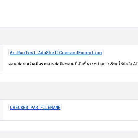
Art
Run
Test
.
Adb
Shell
Command
Exception
คลาสข้อยกเว้นเพื่อรายงานข้อผิดพลาดที่เกิดขึ้นระหว่างการเรียกใช้คำสั่ง
CHECKER
_
PAR
_
FILENAME