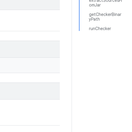
extractSourcesFr
omJar
getCheckerBinar
yPath
runChecker