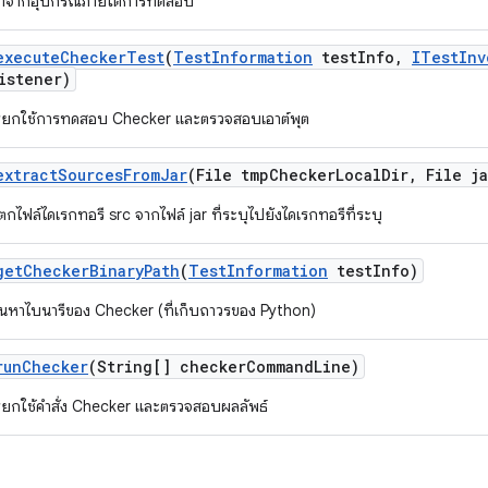
าจากอุปกรณ์ภายใต้การทดสอบ
execute
Checker
Test
(
Test
Information
test
Info
,
ITest
Inv
istener)
รียกใช้การทดสอบ Checker และตรวจสอบเอาต์พุต
extract
Sources
From
Jar
(File tmp
Checker
Local
Dir
,
File ja
ตกไฟล์ไดเรกทอรี src จากไฟล์ jar ที่ระบุไปยังไดเรกทอรีที่ระบุ
get
Checker
Binary
Path
(
Test
Information
test
Info)
้นหาไบนารีของ Checker (ที่เก็บถาวรของ Python)
run
Checker
(String[] checker
Command
Line)
รียกใช้คำสั่ง Checker และตรวจสอบผลลัพธ์