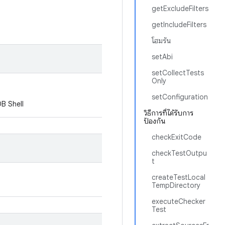
getExcludeFilters
getIncludeFilters
โฮมรัน
setAbi
setCollectTests
Only
setConfiguration
 ADB Shell
วิธีการที่ได้รับการ
ป้องกัน
checkExitCode
checkTestOutpu
t
createTestLocal
TempDirectory
executeChecker
Test